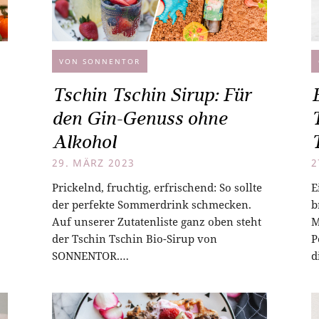
VON SONNENTOR
Tschin Tschin Sirup: Für
den Gin-Genuss ohne
Alkohol
29. MÄRZ 2023
2
Prickelnd, fruchtig, erfrischend: So sollte
E
der perfekte Sommerdrink schmecken.
b
Auf unserer Zutatenliste ganz oben steht
M
der Tschin Tschin Bio-Sirup von
P
SONNENTOR.…
d