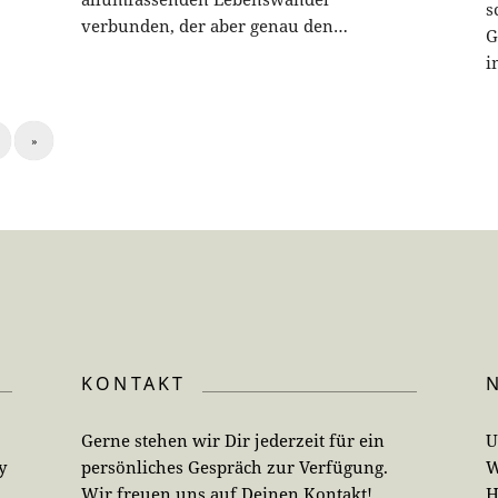
s
verbunden, der aber genau den…
G
i
»
KONTAKT
Gerne stehen wir Dir jederzeit für ein
U
y
persönliches Gespräch zur Verfügung.
W
Wir freuen uns auf Deinen Kontakt!
H