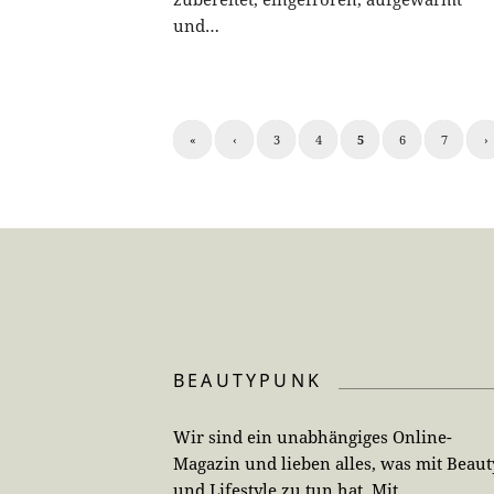
und…
«
‹
3
4
5
6
7
›
BEAUTYPUNK
Wir sind ein unabhängiges Online-
Magazin und lieben alles, was mit Beaut
und Lifestyle zu tun hat. Mit