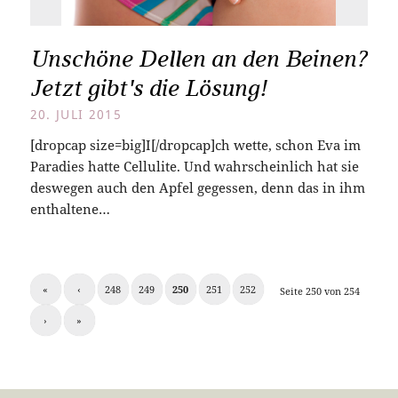
Unschöne Dellen an den Beinen?
Jetzt gibt's die Lösung!
20. JULI 2015
[dropcap size=big]I[/dropcap]ch wette, schon Eva im
Paradies hatte Cellulite. Und wahrscheinlich hat sie
deswegen auch den Apfel gegessen, denn das in ihm
enthaltene…
«
‹
248
249
250
251
252
Seite 250 von 254
›
»