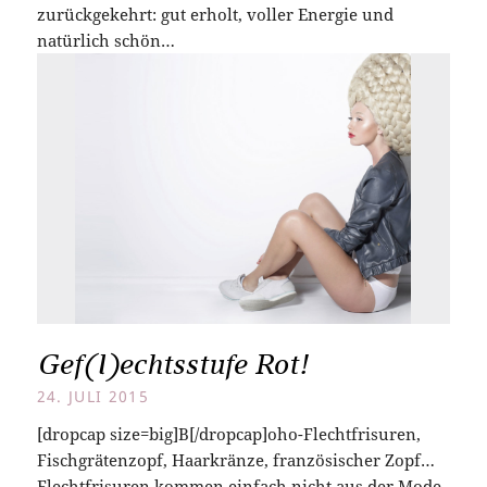
zurückgekehrt: gut erholt, voller Energie und
natürlich schön…
Gef(l)echtsstufe Rot!
24. JULI 2015
[dropcap size=big]B[/dropcap]oho-Flechtfrisuren,
Fischgrätenzopf, Haarkränze, französischer Zopf…
Flechtfrisuren kommen einfach nicht aus der Mode