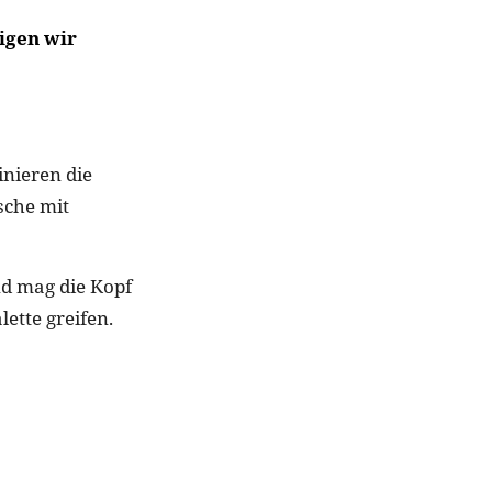
igen wir
nieren die
sche mit
nd mag die Kopf
ette greifen.