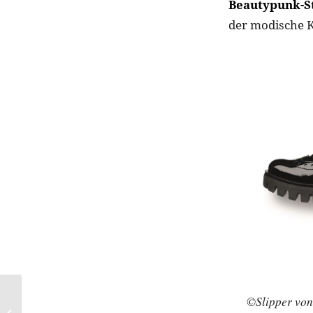
Beautypunk-St
der modische K
©Slipper von
GLOSSYBOX goes