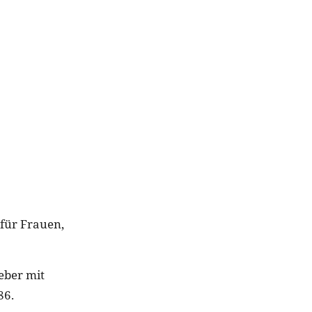
für Frauen,
eber mit
86.