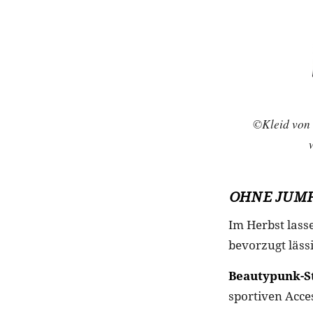
©Kleid von 
OHNE JUM
Im Herbst lass
bevorzugt läss
Beautypunk-St
sportiven Acce