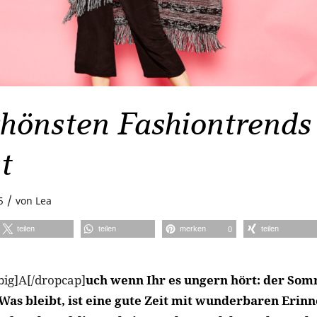
chönsten Fashiontrends
t
/
5
von
Lea
teilen
teilen
merken
teilen
0
big]A[/dropcap]
uch wenn Ihr es ungern hört: der Som
Was bleibt, ist eine gute Zeit mit wunderbaren Erin