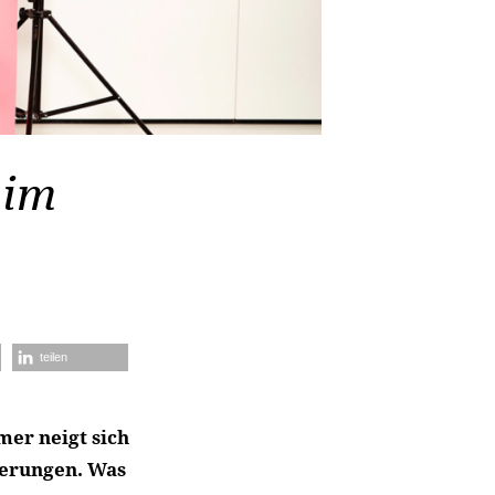
 im
teilen
mer neigt sich
nerungen. Was