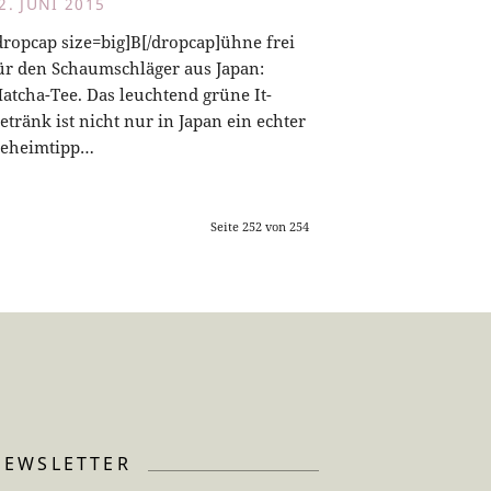
2. JUNI 2015
dropcap size=big]B[/dropcap]ühne frei
ür den Schaumschläger aus Japan:
atcha-Tee. Das leuchtend grüne It-
etränk ist nicht nur in Japan ein echter
eheimtipp…
Seite 252 von 254
NEWSLETTER