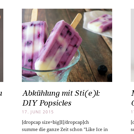
u
Abkühlung mit Sti(e)l:
DIY Popsicles
17. JUNI 2015
1
[dropcap size=big]I[/dropcap]ch
[
summe die ganze Zeit schon "Like Ice in
s