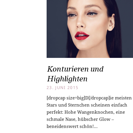
Konturieren und
Highlighten
23. JUNI 2015
[dropcap size=big]D[/dropcap]ie meisten
Stars und Sternchen scheinen einfach
perfekt: Hohe Wangenknochen, eine
schmale Nase, hübscher Glow –
beneidenswert schön!…