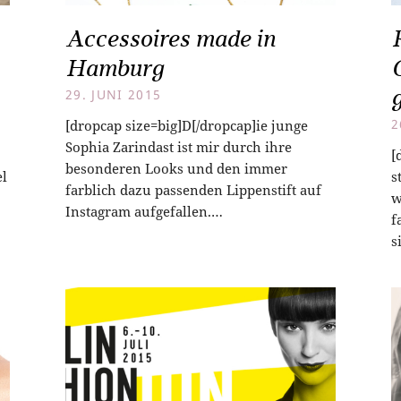
Accessoires made in
Hamburg
29. JUNI 2015
[dropcap size=big]D[/dropcap]ie junge
2
Sophia Zarindast ist mir durch ihre
[
besonderen Looks und den immer
el
s
farblich dazu passenden Lippenstift auf
w
Instagram aufgefallen.…
f
s