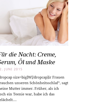
Für die Nacht: Creme,
Serum, Öl und Maske
2. JUNI 2015
dropcap size=big]W[/dropcap]ir Frauen
rauchen unseren Schönheitsschlaf“, sagt
eine Mutter immer. Früher, als ich
och ein Teenie war, habe ich das
elächelt.…