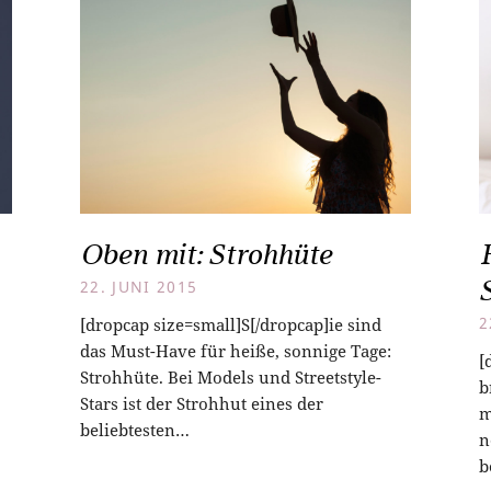
Oben mit: Strohhüte
22. JUNI 2015
[dropcap size=small]S[/dropcap]ie sind
2
das Must-Have für heiße, sonnige Tage:
[
Strohhüte. Bei Models und Streetstyle-
b
Stars ist der Strohhut eines der
m
beliebtesten…
n
b