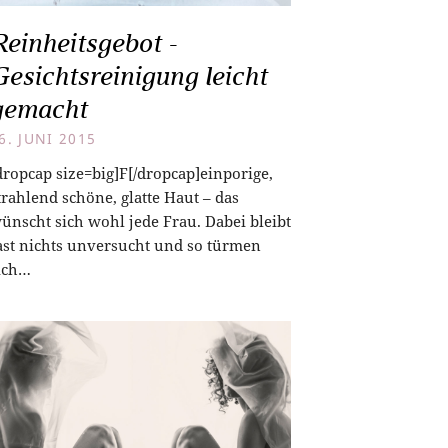
Reinheitsgebot -
Gesichtsreinigung leicht
gemacht
6. JUNI 2015
dropcap size=big]F[/dropcap]einporige,
trahlend schöne, glatte Haut – das
ünscht sich wohl jede Frau. Dabei bleibt
ast nichts unversucht und so türmen
ich…