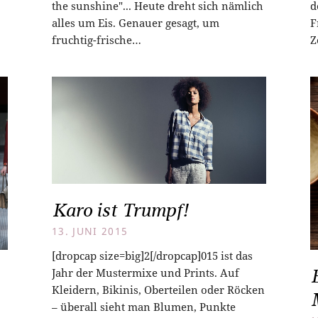
the sunshine"... Heute dreht sich nämlich
d
alles um Eis. Genauer gesagt, um
F
fruchtig-frische…
Z
Karo ist Trumpf!
13. JUNI 2015
[dropcap size=big]2[/dropcap]015 ist das
Jahr der Mustermixe und Prints. Auf
Kleidern, Bikinis, Oberteilen oder Röcken
– überall sieht man Blumen, Punkte