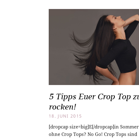
5 Tipps Euer Crop Top z
rocken!
18. JUNI 2015
[dropcap size=big]E[/dropcap]in Sommer
ohne Crop Tops? No Go! Crop Tops sind