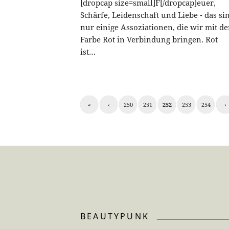
[dropcap size=small]F[/dropcap]euer,
Schärfe, Leidenschaft und Liebe - das si
nur einige Assoziationen, die wir mit de
Farbe Rot in Verbindung bringen. Rot
ist…
«
‹
250
251
252
253
254
›
BEAUTYPUNK