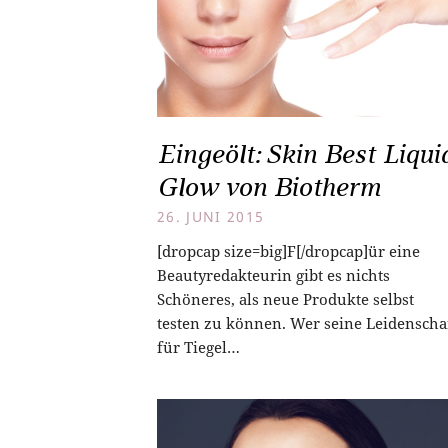
Eingeölt: Skin Best Liqui
Glow von Biotherm
26. JUNI 2015
[dropcap size=big]F[/dropcap]ür eine
Beautyredakteurin gibt es nichts
Schöneres, als neue Produkte selbst
testen zu können. Wer seine Leidenscha
für Tiegel…