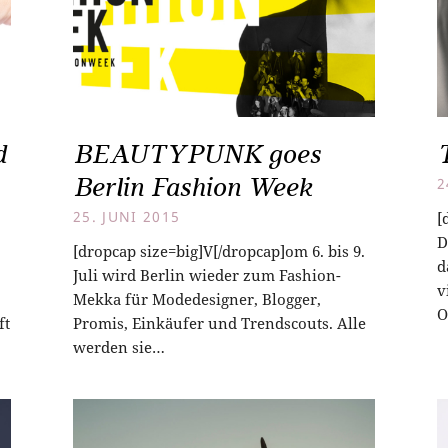
d
BEAUTYPUNK goes
Berlin Fashion Week
2
25. JUNI 2015
[
D
[dropcap size=big]V[/dropcap]om 6. bis 9.
d
Juli wird Berlin wieder zum Fashion-
v
Mekka für Modedesigner, Blogger,
O
ft
Promis, Einkäufer und Trendscouts. Alle
werden sie…