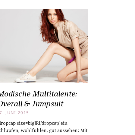
Modische Multitalente:
Overall & Jumpsuit
7. JUNI 2015
dropcap size=big]R[/dropcap]ein
chlüpfen, wohlfühlen, gut aussehen: Mit