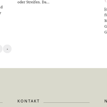
1
oder Streifen. Da…
nd
[
r
f
M
G
G
»
KONTAKT