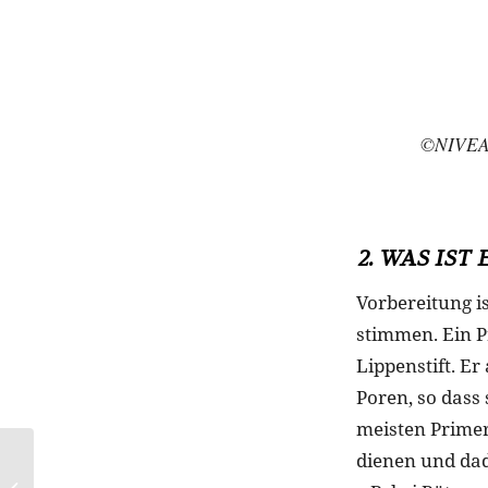
©NIVEA 
2. WAS IST
Vorbereitung i
stimmen. Ein P
Lippenstift. Er
Poren, so dass
meisten Primer 
dienen und dad
Blusen-Wunder: Büro-
Allrounder und Date-