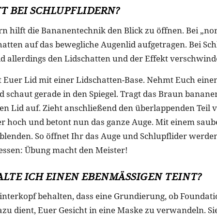
FT BEI SCHLUPFLIDERN?
ern hilft die Bananentechnik den Blick zu öffnen. Bei „
hatten auf das bewegliche Augenlid aufgetragen. Bei Sch
id allerdings den Lidschatten und der Effekt verschwind
t Euer Lid mit einer Lidschatten-Base. Nehmt Euch ein
schaut gerade in den Spiegel. Tragt das Braun banane
n Lid auf. Zieht anschließend den überlappenden Teil 
 hoch und betont nun das ganze Auge. Mit einem saube
lenden. So öffnet Ihr das Auge und Schlupflider werden
essen: Übung macht den Meister!
HALTE ICH EINEN EBENMÄSSIGEN TEINT?
 Hinterkopf behalten, dass eine Grundierung, ob Foundati
azu dient, Euer Gesicht in eine Maske zu verwandeln. Si