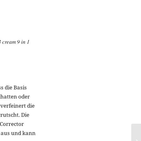
cream 9 in 1
s die Basis
chatten oder
 verfeinert die
rutscht. Die
 Corrector
n aus und kann