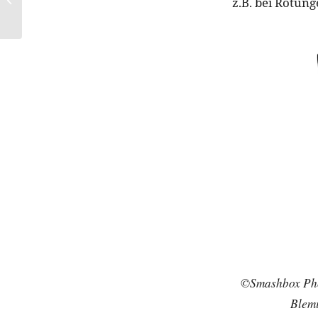
z.B. bei Rötung
Night Piece
©Smashbox Pho
Blemi