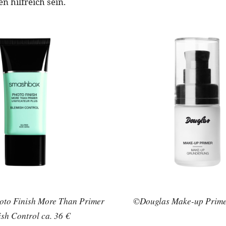
en hilfreich sein.
to Finish More Than Primer
©Douglas Make-up Primer
sh Control ca. 36 €