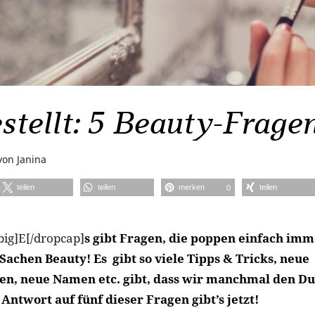
stellt: 5 Beauty-Frage
von
Janina
teilen
teilen
merken
teilen
0
big]E[/dropcap]
s gibt Fragen, die poppen einfach imm
 Sachen Beauty! Es gibt so viele Tipps & Tricks, neue
n, neue Namen etc. gibt, dass wir manchmal den Du
 Antwort auf fünf dieser Fragen gibt’s jetzt!