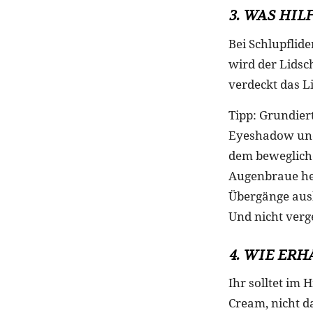
3. WAS HIL
Bei Schlupflid
wird der Lidsc
verdeckt das L
Tipp: Grundier
Eyeshadow und 
dem bewegliche
Augenbraue her
Übergänge ausb
Und nicht verg
4. WIE ER
Ihr solltet im
Cream, nicht d