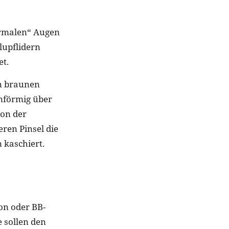
normalen“ Augen
lupflidern
et.
en braunen
nförmig über
von der
ren Pinsel die
 kaschiert.
on oder BB-
e sollen den