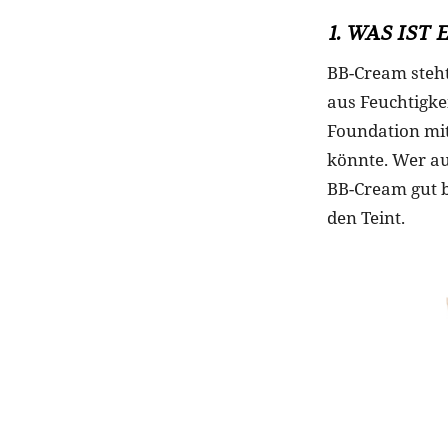
1. WAS IST
BB-Cream steht
aus Feuchtigke
Foundation mit
könnte. Wer au
BB-Cream gut b
den Teint.