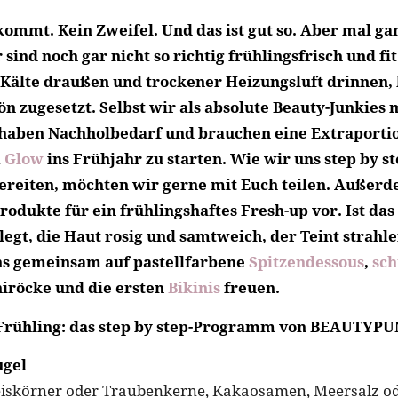
ommt. Kein Zweifel. Und das ist gut so. Aber mal gan
 sind noch gar nicht so richtig frühlingsfrisch und fi
Kälte draußen und trockener Heizungsluft drinnen,
ön zugesetzt. Selbst wir als absolute Beauty-Junkies
haben Nachholbedarf und brauchen eine Extraportio
m
Glow
ins Frühjahr zu starten. Wie wir uns step by s
ereiten, möchten wir gerne mit Euch teilen. Außerd
odukte für ein frühlingshaftes Fresh-up vor. Ist das
egt, die Haut rosig und samtweich, der Teint strahle
ns gemeinsam auf pastellfarbene
Spitzendessous
,
sch
niröcke und die ersten
Bikinis
freuen.
 Frühling: das step by step-Programm von BEAUTYP
ugel
iskörner oder Traubenkerne, Kakaosamen, Meersalz od