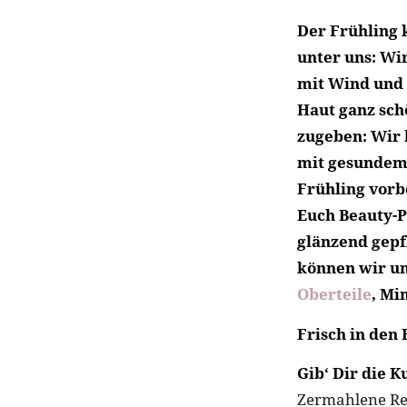
Der Frühling k
unter uns: Wir
mit Wind und 
Haut ganz sch
zugeben: Wir 
mit gesunde
Frühling vorb
Euch Beauty-Pr
glänzend gepfl
können wir u
Oberteile
, Mi
Frisch in den
Gib‘ Dir die K
Zermahlene Re