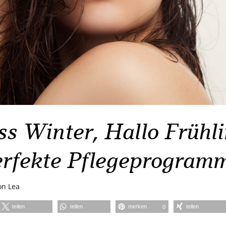
s Winter, Hallo Frühli
erfekte Pflegeprogram
on
Lea
teilen
teilen
merken
teilen
0