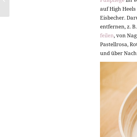
Mousse
auf High Heels
Eisbecher. Dar
entfernen, z. 
feilen
, von Nag
Pastellrosa, R
und über Nacht