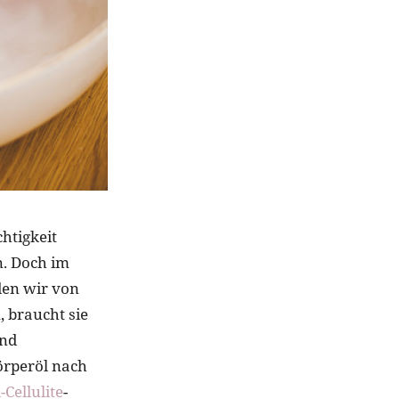
htigkeit
n. Doch im
den wir von
 braucht sie
und
örperöl nach
-Cellulite
-