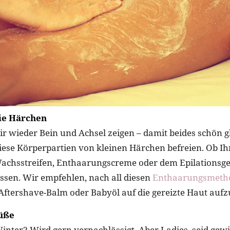
die Härchen
r wieder Bein und Achsel zeigen – damit beides schön g
r diese Körperpartien von kleinen Härchen befreien. Ob I
Wachsstreifen, Enthaarungscreme oder dem Epilationsger
assen. Wir empfehlen, nach all diesen
Enthaarungsmeth
ftershave-Balm oder Babyöl auf die gereizte Haut aufz
Füße
nter? Wird gern vernachlässigt. Aber Ladies, seid gewi