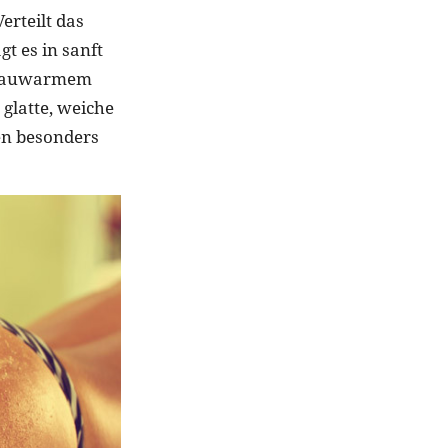
erteilt das
 es in sanft
t lauwarmem
 glatte, weiche
en besonders