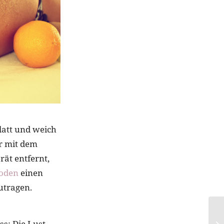
latt und weich
hr mit dem
ät entfernt,
oden
einen
utragen.
ss: Die Lust