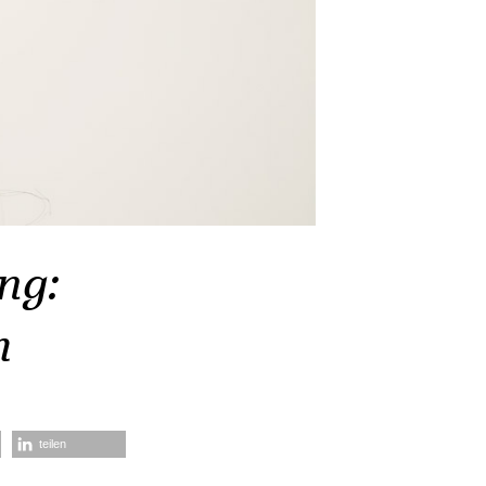
ng:
m
teilen