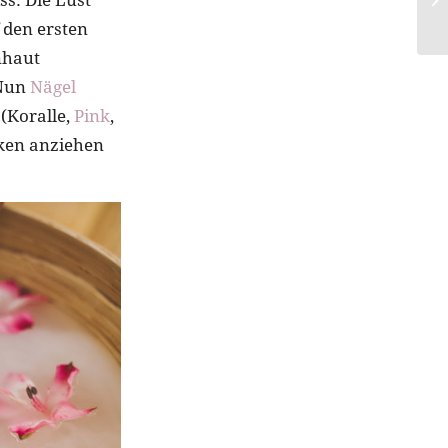
 den ersten
nhaut
 Nun
Nägel
 (Koralle,
Pink
,
cken anziehen