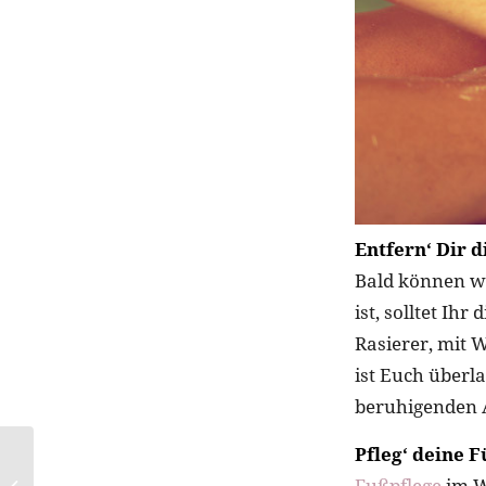
Entfern‘ Dir 
Bald können wi
ist, solltet Ih
Rasierer, mit 
ist Euch überl
beruhigenden A
Pfleg‘ deine 
Neu: COMODYNES
Fußpflege
im Wi
Self-Tanning Body