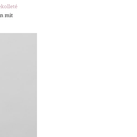
kolleté
en mit