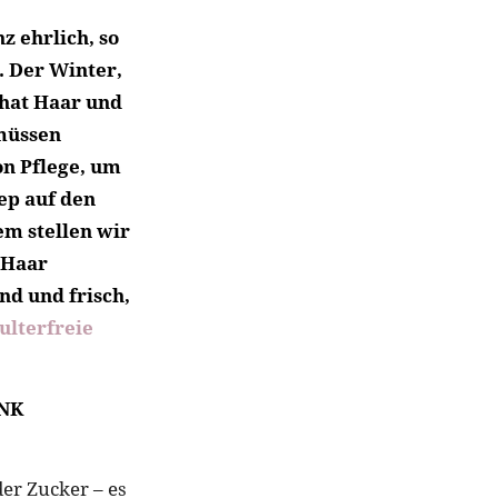
z ehrlich, so
t. Der Winter,
 hat Haar und
 müssen
n Pflege, um
tep auf den
em stellen wir
 Haar
nd und frisch,
ulterfreie
UNK
er Zucker – es