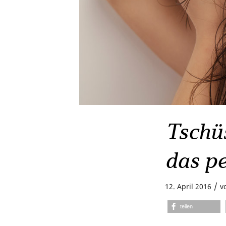
Tschüs
das p
/
12. April 2016
v
teilen