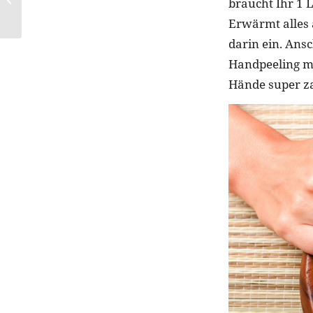
braucht Ihr 1 L
Die Private DetoxBox
Erwärmt alles
darin ein. Ans
Handpeeling m
Hände super za