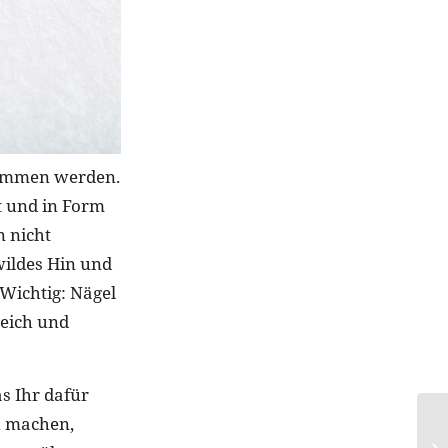
nommen werden.
zt und in Form
n nicht
wildes Hin und
 Wichtig: Nägel
weich und
s Ihr dafür
u machen,