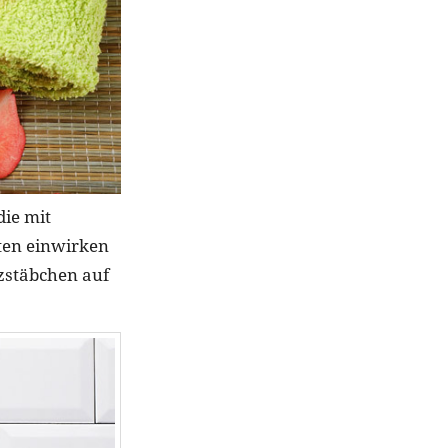
die mit
ten einwirken
zstäbchen auf