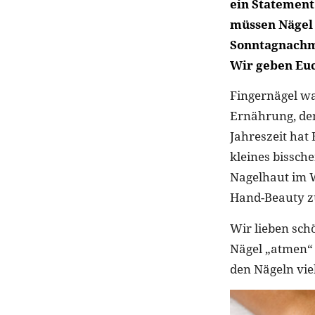
ein Statement
müssen Nägel
Sonntagnachm
Wir geben Euc
Fingernägel wa
Ernährung, dem
Jahreszeit hat
kleines bissch
Nagelhaut im W
Hand-Beauty zu
Wir lieben sch
Nägel „atmen“ 
den Nägeln vie