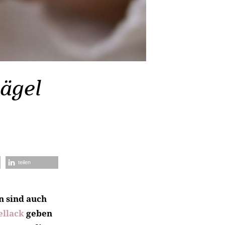
ägel
teilen
n sind auch
ellack
geben