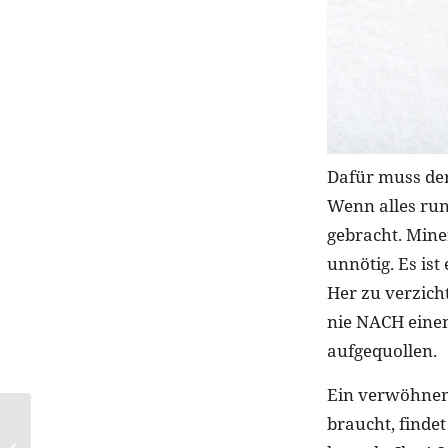
Dafür muss de
Wenn alles runt
gebracht. Mine
unnötig. Es is
Her zu verzicht
nie NACH einem
aufgequollen.
Ein verwöhnen
braucht, finde
Detox leichtgemacht: