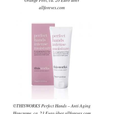
Orange Peel, ca. 20 Euro über
allforeves.com
©THISWORKS Perfect Hands – Anti Aging
Hancreme, ca. 23 Euro über allforeves.com