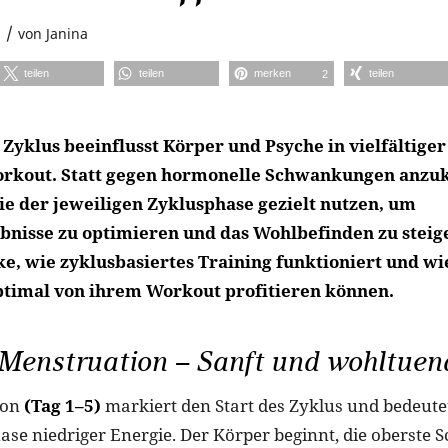
/
5
von
Janina
teilen
teilen
merken
teilen
2
Zyklus beeinflusst Körper und Psyche in vielfältiger
rkout. Statt gegen hormonelle Schwankungen anzuk
gie der jeweiligen Zyklusphase gezielt nutzen, um
bnisse zu optimieren und das Wohlbefinden zu steig
ke, wie zyklusbasiertes Training funktioniert und wi
ptimal von ihrem Workout profitieren können.
 Menstruation – Sanft und wohltuen
ion
(Tag 1–5)
markiert den Start des Zyklus und bedeutet
se niedriger Energie. Der Körper beginnt, die oberste S