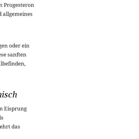
n Progesteron
d allgemeines
gen oder ein
se sanften
lbefinden,
misch
en Eisprung
ls
ehrt das