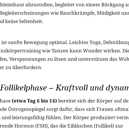
hleimhaut abzustoßen, begleitet von einem Rückgang a
Begleiterscheinungen wie Bauchkrämpfe, Müdigkeit un
d keine Seltenheit.
e ist sanfte Bewegung optimal. Leichtes Yoga, Dehnübun
anzkörpertraining wie Tanzen kann Wunder wirken. Die
lfen, Verspannungen zu lösen und unterstützen das Woh
er zu überfordern.
 Follikelphase – Kraftvoll und dyna
lphase
(etwa Tag 6 bis 14)
bereitet sich der Körper auf d
nde Östrogenspiegel sorgt dafür, dass sich Frauen oftma
 und leistungsfähig fühlen. Der Körper produziert verm
erende Hormon (FSH), das die Eibläschen (Follikel) zur