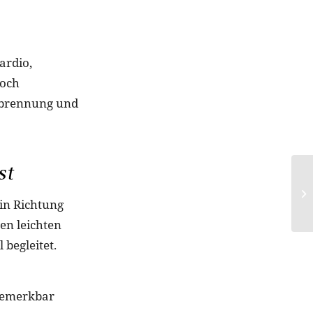
ardio,
hoch
erbrennung und
st
in Richtung
en leichten
 begleitet.
 bemerkbar