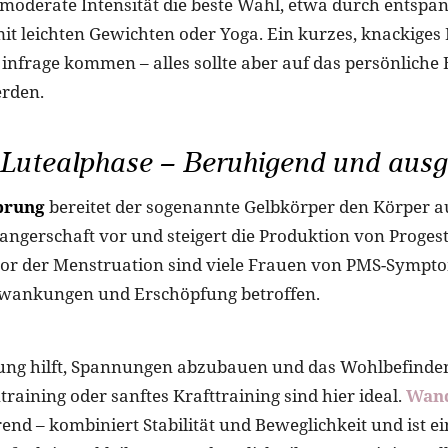
e moderate Intensität die beste Wahl, etwa durch entspa
mit leichten Gewichten oder Yoga. Ein kurzes, knackiges
 infrage kommen – alles sollte aber auf das persönlich
rden.
 Lutealphase – Beruhigend und ausg
prung
bereitet der sogenannte Gelbkörper den Körper a
ngerschaft vor und steigert die Produktion von Progest
vor der Menstruation sind viele Frauen von PMS-Sympt
ankungen und Erschöpfung betroffen.
ung hilft, Spannungen abzubauen und das Wohlbefinden
ntraining oder sanftes Krafttraining sind hier ideal.
Wand
end – kombiniert Stabilität und Beweglichkeit und ist ein