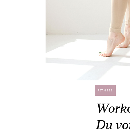
FITNESS
Workou
Du vo