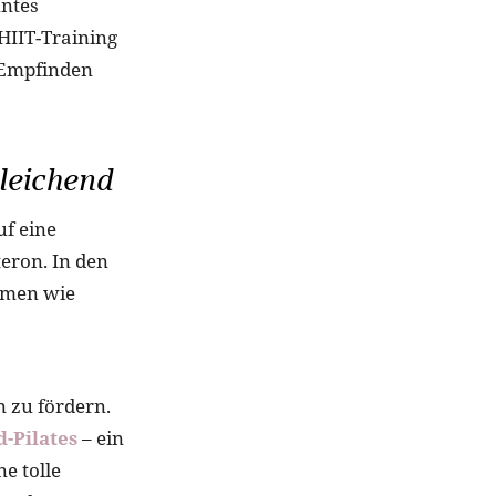
nntes
 HIIT-Training
e Empfinden
leichend
uf eine
eron. In den
omen wie
 zu fördern.
-Pilates
– ein
e tolle