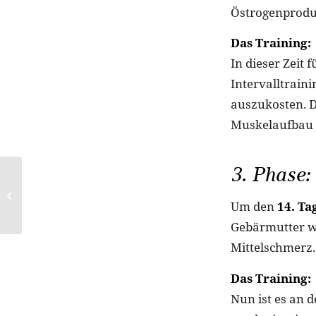
Östrogenprodu
Das Training:
In dieser Zeit 
Intervalltrain
auszukosten. D
Muskelaufbau b
3. Phase:
Hormone im Griff,
Energie im Flow: Die
Benefits der Maca-
Um den
14. Ta
Wurzel
Gebärmutter w
Mittelschmerz. 
Das Training:
Nun ist es an 