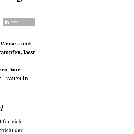
teilen
 Weise – und
ämpfen, lässt
ern. Wir
e Frauen in
d
 für viele
chicht der