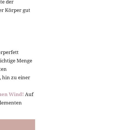
lte der
er Körper gut
rperfett
ichtige Menge
ten
 hin zu einer
uen Wind!
Auf
elementen