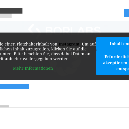
Inhalt en
de einen Platzhalterinhalt von
Instagram
. Um auf
lichen Inhalt zuzugreifen, klicken Sie auf die
 unten. Bitte beachten Sie, dass dabei Daten an
Erforderlic
rittanbieter weitergegeben werden.
akzeptieren 
Mehr Informationen
entsp