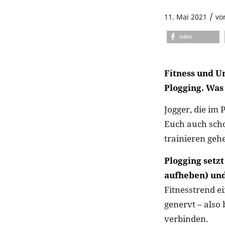
/
11. Mai 2021
vo
teilen
Fitness und U
Plogging. Was
Jogger, die im
Euch auch scho
trainieren gehe
Plogging setz
aufheben) un
Fitnesstrend e
genervt – also
verbinden.