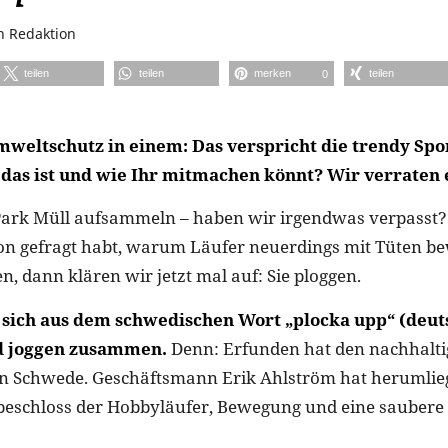
n
Redaktion
teilen
teilen
merken
teilen
0
mweltschutz in einem: Das verspricht die trendy Spo
 das ist und wie Ihr mitmachen könnt? Wir verraten 
 Park Müll aufsammeln – haben wir irgendwas verpasst
n gefragt habt, warum Läufer neuerdings mit Tüten be
n, dann klären wir jetzt mal auf: Sie ploggen.
t sich aus dem schwedischen Wort „plocka upp“ (deut
d joggen zusammen.
Denn: Erfunden hat den nachhalt
in Schwede. Geschäftsmann Erik Ahlström hat herumlie
 beschloss der Hobbyläufer, Bewegung und eine sauber