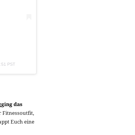
0:51 PST
gging das
Fitnessoutfit,
appt Euch eine