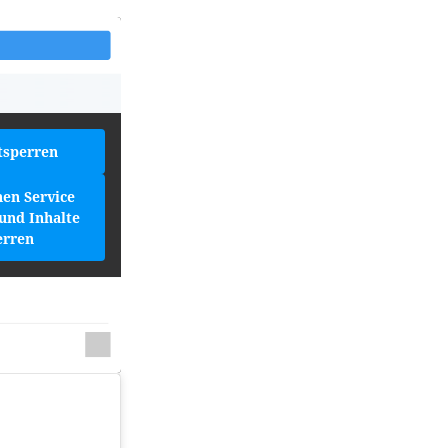
tsperren
hen Service
und Inhalte
erren