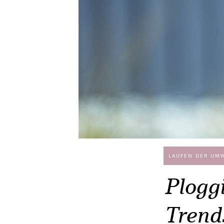
LAUFEN DER UMW
Plogg
Trend