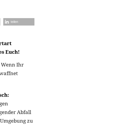
teilen
rtart
es Euch!
? Wenn Ihr
waffnet
sch:
igen
gender Abfall
e Umgebung zu