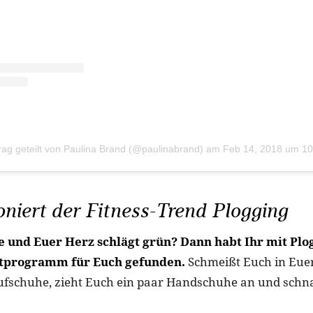
trag geteilt von Paulina Brand (@paulinabrand)
am
Feb 14, 2018 um 1
oniert der Fitness-Trend Plogging
ne und Euer Herz schlägt grün? Dann habt Ihr mit Plo
rtprogramm für Euch gefunden.
Schmeißt Euch in Euer 
ufschuhe, zieht Euch ein paar Handschuhe an und schn