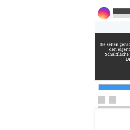
Sie sehen gera
den eigent
Schaltfläche
D