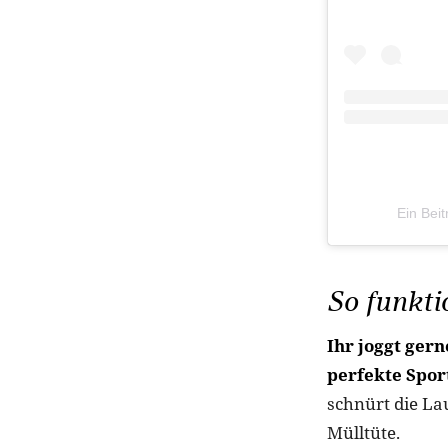
Ein Bei
So funkti
Ihr joggt ger
perfekte Spo
schnürt die La
Mülltüte.