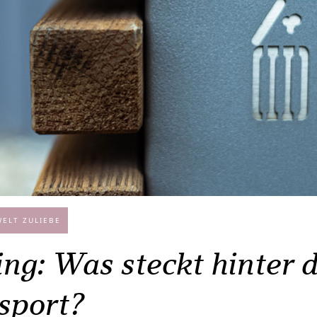
ELT ZULIEBE
ing: Was steckt hinter 
sport?