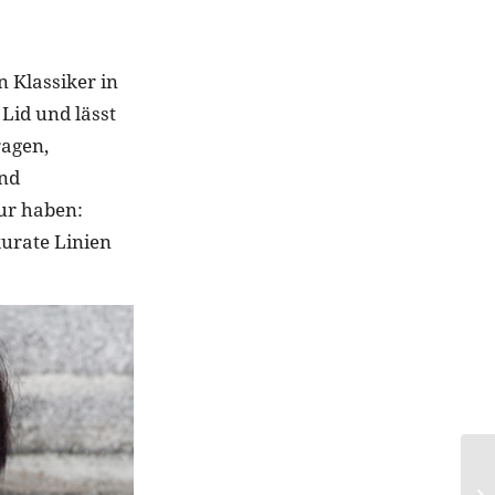
 Klassiker in
Lid und lässt
ragen,
und
tur haben:
kurate Linien