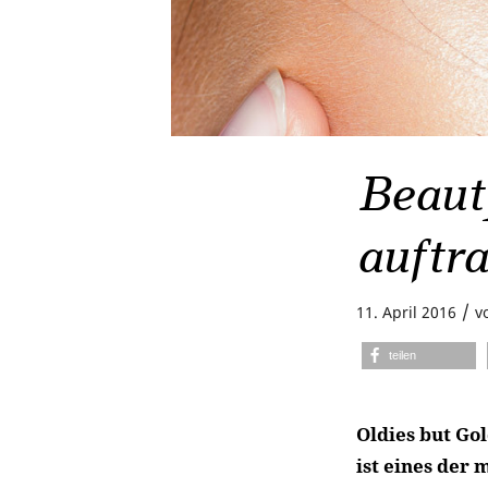
Beauty
auftr
/
11. April 2016
v
teilen
Oldies but Go
ist eines der 