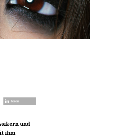
teilen
assikern und
it ihm