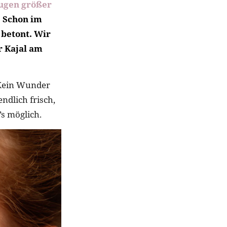
ugen größer
: Schon im
betont. Wir
r Kajal am
. Kein Wunder
ndlich frisch,
s möglich.