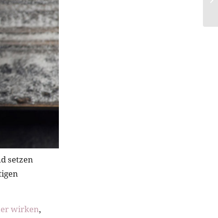
d setzen
tigen
her wirken
,