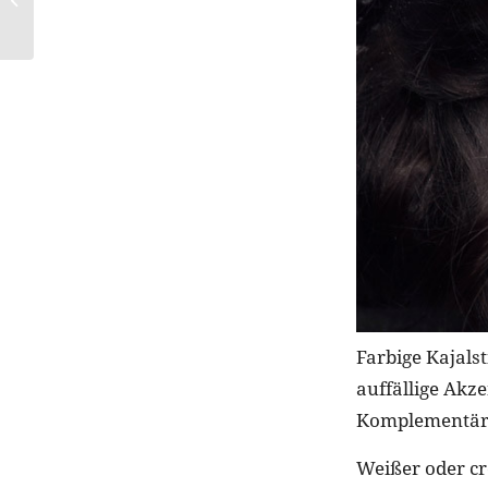
Überlänge
Farbige Kajalst
auffällige Akz
Komplementärf
Weißer oder cr