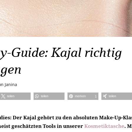
-Guide: Kajal richtig
agen
on
Janina
teilen
teilen
merken
teilen
1
ldies: Der Kajal gehört zu den absoluten Make-Up-Kl
meist geschätzten Tools in unserer
Kosmetiktasche
. M