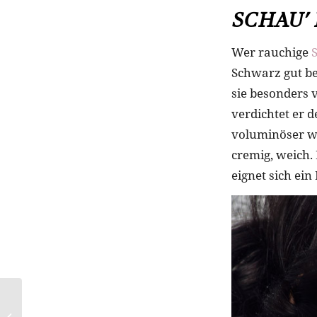
SCHAU’ 
Wer rauchige
Schwarz gut be
sie besonders 
verdichtet er 
voluminöser wir
cremig, weich.
eignet sich ein
Gürtel tragen wir jetzt
geknotet und in