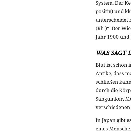
System. Der Ke
positiv) und k
unterscheidet 
(Rh-)“. Der Wi
Jahr 1900 und g
WAS SAGT 
Blut ist schon
Antike, dass 
schließen kann
durch die Körp
Sanguinker, Me
verschiedenen
In Japan gibt 
eines Menschen