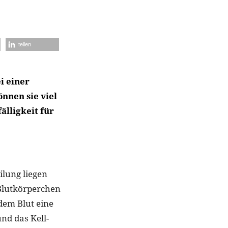
teilen
i einer
nnen sie viel
älligkeit für
ilung liegen
 Blutkörperchen
dem Blut eine
nd das Kell-