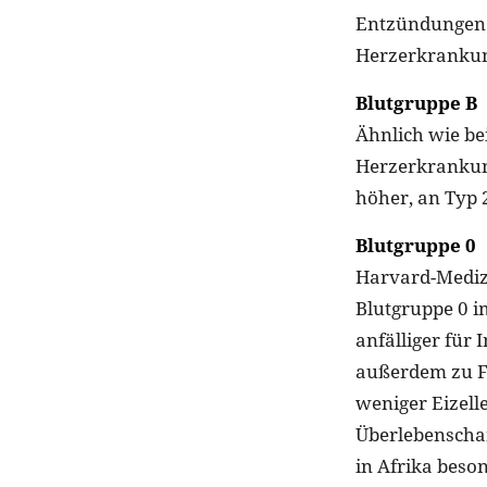
Entzündungen 
Herzerkrankung
Blutgruppe B
Ähnlich wie bei
Herzerkrankung
höher, an Typ 
Blutgruppe 0
Harvard-Medizi
Blutgruppe 0 i
anfälliger für
außerdem zu F
weniger Eizell
Überlebenschan
in Afrika beso