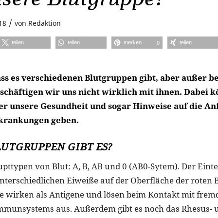
/
18
von
Redaktion
teilen
teilen
merken
teilen
0
ass es verschiedenen Blutgruppen gibt, aber außer be
chäftigen wir uns nicht wirklich mit ihnen. Dabei kö
er unsere Gesundheit und sogar Hinweise auf die Anf
krankungen geben.
UTGRUPPEN GIBT ES?
upttypen von Blut: A, B, AB und 0 (AB0-Sytem). Der Einte
unterschiedlichen Eiweiße auf der Oberfläche der roten
e wirken als Antigene und lösen beim Kontakt mit frem
mmunsystems aus. Außerdem gibt es noch das Rhesus- u