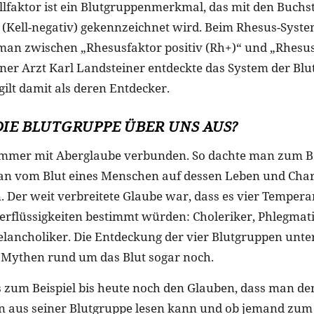
llfaktor ist ein Blutgruppenmerkmal, das mit den Buchst
k (Kell-negativ) gekennzeichnet wird. Beim Rhesus-Syst
man zwischen „Rhesusfaktor positiv (Rh+)“ und „Rhesus
ener Arzt Karl Landsteiner entdeckte das System der Bl
ilt damit als deren Entdecker.
DIE BLUTGRUPPE ÜBER UNS AUS?
 immer mit Aberglaube verbunden. So dachte man zum Be
man vom Blut eines Menschen auf dessen Leben und Cha
. Der weit verbreitete Glaube war, dass es vier Tempera
erflüssigkeiten bestimmt würden: Choleriker, Phlegmati
lancholiker. Die Entdeckung der vier Blutgruppen unter
 Mythen rund um das Blut sogar noch.
es zum Beispiel bis heute noch den Glauben, dass man d
 aus seiner Blutgruppe lesen kann und ob jemand zum B