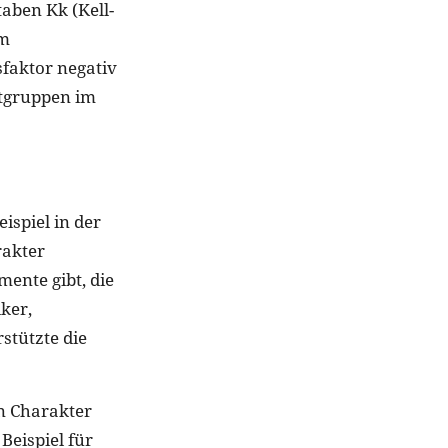
aben Kk (Kell-
em
faktor negativ
utgruppen im
ispiel in der
rakter
mente gibt, die
ker,
stützte die
en Charakter
eispiel für