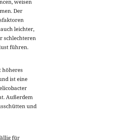
ancen, weisen
mmen. Der
gsfaktoren
auch leichter,
r schlechteren
ust führen.
t höheres
nd ist eine
licobacter
öht. Außerdem
usschütten und
llig für