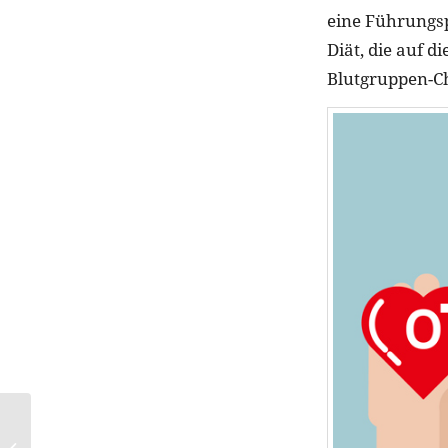
eine Führungspo
Diät, die auf d
Blutgruppen-Ch
BECCA und Social
Media Star Hatice