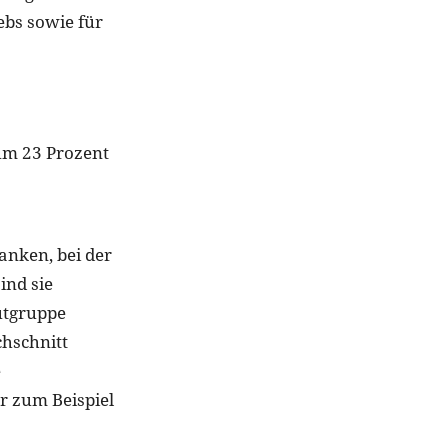
bs sowie für
 um 23 Prozent
anken, bei der
ind sie
lutgruppe
hschnitt
e
r zum Beispiel