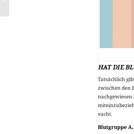
Schmidt präsentieren
limitierte Highlig...
HAT DIE B
Tatsächlich gi
zwischen den B
nachgewiesen h
miteinzubezie
sucht.
Blutgruppe A,