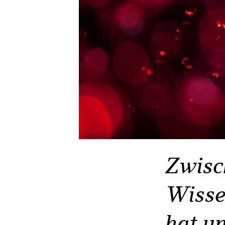
Zwisc
Wisse
hat u