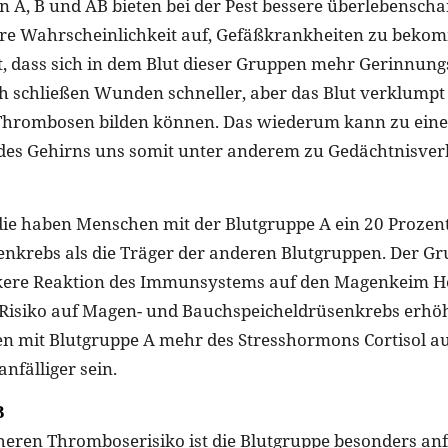
n A, B und AB bieten bei der Pest bessere überlebensch
ere Wahrscheinlichkeit auf, Gefäßkrankheiten zu beko
t, dass sich in dem Blut dieser Gruppen mehr Gerinnun
h schließen Wunden schneller, aber das Blut verklumpt 
Thrombosen bilden können. Das wiederum kann zu eine
es Gehirns uns somit unter anderem zu Gedächtnisverl
die haben Menschen mit der Blutgruppe A ein 20 Prozen
enkrebs als die Träger der anderen Blutgruppen. Der Gru
rkere Reaktion des Immunsystems auf den Magenkeim He
s Risiko auf Magen- und Bauchspeicheldrüsenkrebs erh
n mit Blutgruppe A mehr des Stresshormons Cortisol a
nfälliger sein.
B
ren Thromboserisiko ist die Blutgruppe besonders anfä