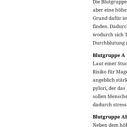
Die Blutgruppe
aber eine höh
Grund dafür is
finden. Dadurc
wodurch sich 
Durchblutung d
Blutgruppe A
Laut einer Stu
Risiko für Mag
angeblich stä
pylori, der da
sollen Mensche
dadurch stressa
Blutgruppe A
Neben dem höhe