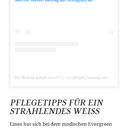
Sieh dir diesen Beitrag auf Instagram an
Ein Beitrag geteilt von A Y L I N (@aylin_koenig)
am
Mär 9, 20
PFLEGETIPPS FÜR EIN
STRAHLENDES WEISS
Eines hat sich bei dem modischen Evergreen