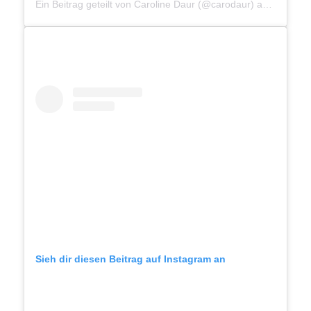
Ein Beitrag geteilt von Caroline Daur (@carodaur)
am
Aug 23,
Sieh dir diesen Beitrag auf Instagram an