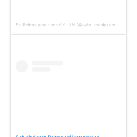
Ein Beitrag geteilt von A Y L I N (@aylin_koenig)
am
Mär 9, 20