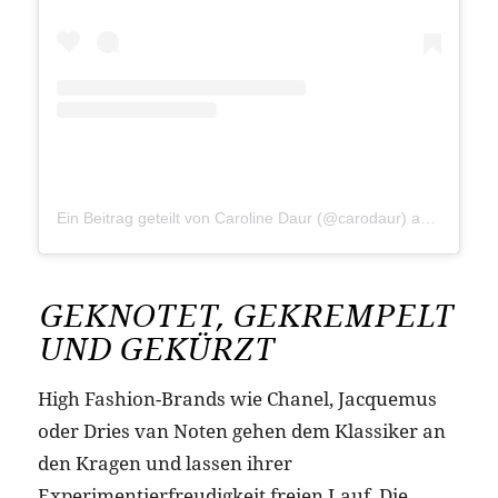
Ein Beitrag geteilt von Caroline Daur (@carodaur)
am
Aug 23,
GEKNOTET, GEKREMPELT
UND GEKÜRZT
High Fashion-Brands wie Chanel, Jacquemus
oder Dries van Noten gehen dem Klassiker an
den Kragen und lassen ihrer
Experimentierfreudigkeit freien Lauf. Die