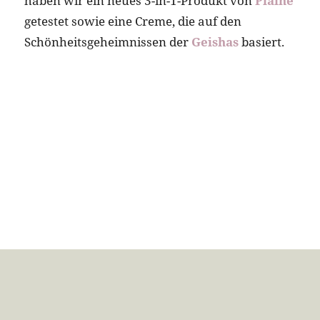
haben wir ein neues 3-in-1-Produkt von
Plaine
getestet sowie eine Creme, die auf den
Schönheitsgeheimnissen der
Geishas
basiert.
BEAUTYPUNK
Wir sind ein unabhängiges Online-Magazin und