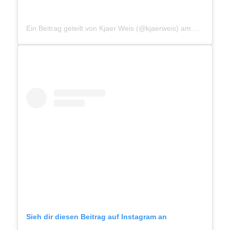
Ein Beitrag geteilt von Kjaer Weis (@kjaerweis)
am
Apr 10, 20
Sieh dir diesen Beitrag auf Instagram an