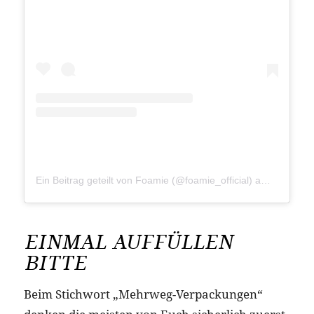
Ein Beitrag geteilt von Foamie (@foamie_official)
am
Jun 28, 
EINMAL AUFFÜLLEN
BITTE
Beim Stichwort „Mehrweg-Verpackungen“