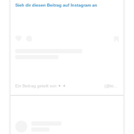
Sieh dir diesen Beitrag auf Instagram an
Ein Beitrag geteilt von ✦ ✦ ⠀⠀⠀⠀⠀⠀⠀⠀⠀⠀⠀⠀ (@touche_perso)