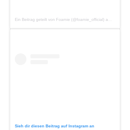
Ein Beitrag geteilt von Foamie (@foamie_official)
am
Jun 28, 
Sieh dir diesen Beitrag auf Instagram an