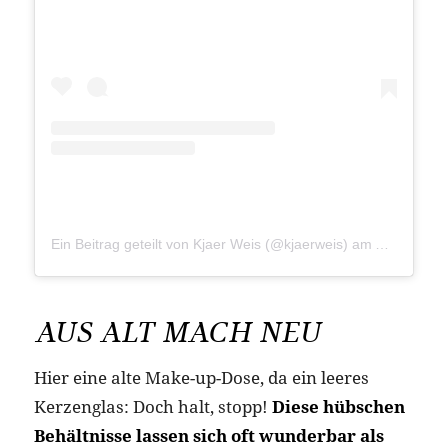
Ein Beitrag geteilt von Kjaer Weis (@kjaerweis)
am
Apr 10, 20
AUS ALT MACH NEU
Hier eine alte Make-up-Dose, da ein leeres
Kerzenglas: Doch halt, stopp!
Diese hübschen
Behältnisse lassen sich oft wunderbar als