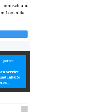
harmonisch und
 im Lookalike
tsperren
hen Service
und Inhalte
erren