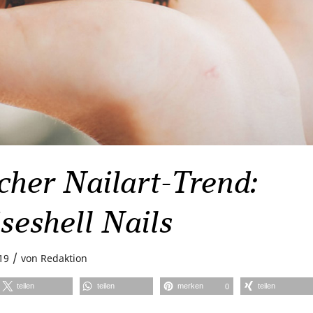
cher Nailart-Trend:
seshell Nails
/
19
von
Redaktion
teilen
teilen
merken
teilen
0