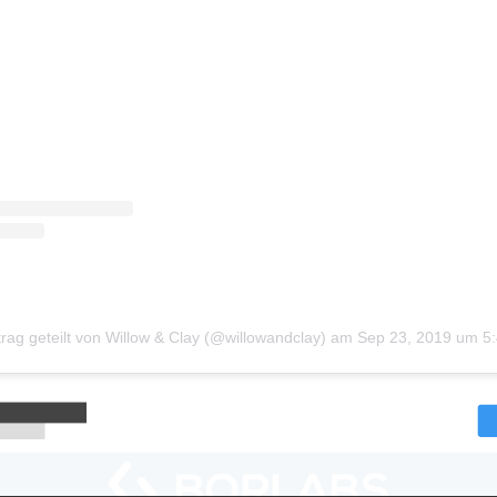
trag geteilt von Willow & Clay (@willowandclay)
am
Sep 23, 2019 um 5