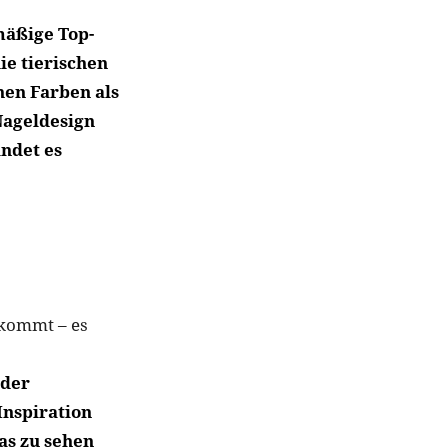
mäßige Top-
e tierischen
hen Farben als
 Nageldesign
ndet es
ekommt – es
 der
Inspiration
as zu sehen