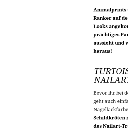
Animalprints 
Ranker auf de
Looks angekom
prächtiges Par
aussieht und 
heraus!
TURTOI
NAILAR
Bevor ihr bei 
geht auch einfa
Nagellackfarbe
Schildkröten 
des Nailart-T