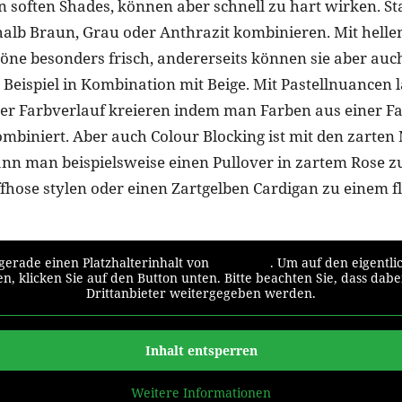
n soften Shades, können aber schnell zu hart wirken. S
lb Braun, Grau oder Anthrazit kombinieren. Mit helle
töne besonders frisch, andererseits können sie aber auc
Beispiel in Kombination mit Beige. Mit Pastellnuancen l
er Farbverlauf kreieren indem man Farben aus einer Fa
mbiniert. Aber auch Colour Blocking ist mit den zarte
ann man beispielsweise einen Pullover in zartem Rose z
ffhose stylen oder einen Zartgelben Cardigan zu einem f
gerade einen Platzhalterinhalt von
Standard
. Um auf den eigentli
n, klicken Sie auf den Button unten. Bitte beachten Sie, dass dab
Drittanbieter weitergegeben werden.
Inhalt entsperren
Weitere Informationen