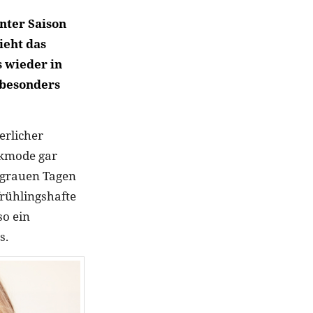
nter Saison
ieht das
s wieder in
 besonders
erlicher
ckmode gar
 grauen Tagen
rühlingshafte
o ein
s.