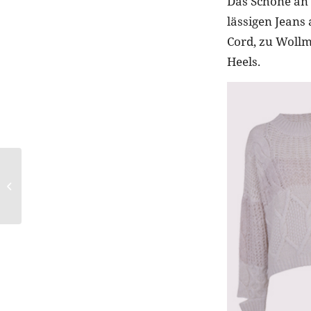
Das Schöne an S
lässigen Jeans
Cord, zu Wollm
Heels.
So sieht der
Trendschal im
Herbst/Winter 2017
aus