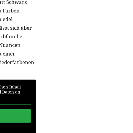
tatt Schwarz
n Farben
h edel
ässt sich aber
rbfamilie
n Nuancen
u einer
liederfarbenen
chen Inhalt
ei Daten an