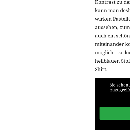
Kontrast zu de
kann man desha
wirken Pastell
aussehen, zum 
auch ein schön
miteinander ko
möglich – so k
hellblauen Sto
Shirt.
Sie sehen 
zuzugreife