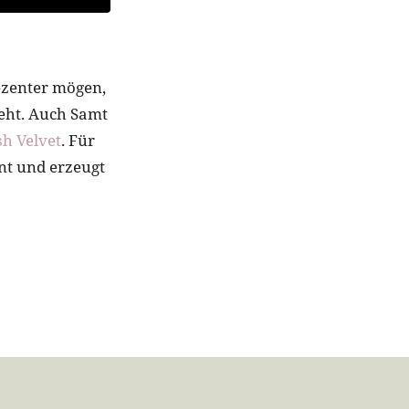
dezenter mögen,
geht. Auch Samt
sh Velvet
. Für
int und erzeugt