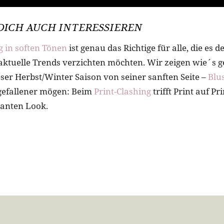
DICH AUCH INTERESSIEREN
g in soften Tönen
ist genau das Richtige für alle, die es 
 aktuelle Trends verzichten möchten. Wir zeigen wie´s 
ieser Herbst/Winter Saison von seiner sanften Seite –
Blu
usgefallener mögen: Beim
Print-Clashing
trifft Print auf Pr
ganten Look.