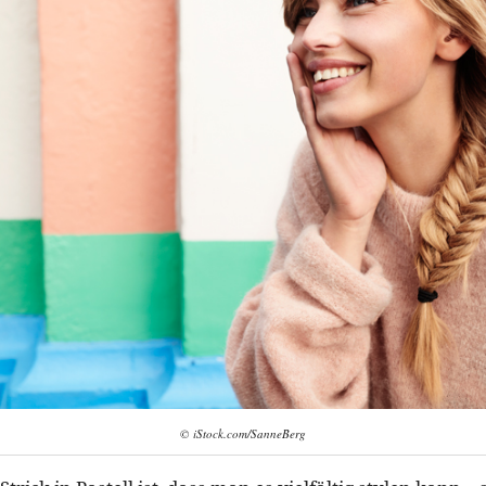
© iStock.com/SanneBerg