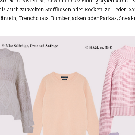
trick in Pastell ist, dass man es vielfältig stylen kann –
 als auch zu weiten Stoffhosen oder Röcken, zu Leder, Sa
änteln, Trenchcoats, Bomberjacken oder Parkas, Sneake