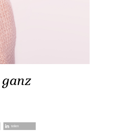
h ganz
teilen