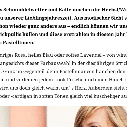
s Schmuddelwetter und Kälte machen die Herbst/Wi
u unserer Lieblingsjahreszeit. Aus modischer Sicht s
hon wieder ganz anders aus – endlich können wir un
ickpullis hüllen und diese erstrahlen in diesem Jahr
n Pastelltönen.
driges Rosa, helles Blau oder softes Lavendel – von wint
 angesichts dieser Farbauswahl in der diesjährigen Stri
n. Ganz im Gegenteil, denn Pastellnuancen hauchen den
in und verleihen jedem Look Frische und einen Hauch f
ird uns doch gleich warm um´s Herz. Außerdem sieht s
oder -cardigan in soften Tönen gleich viel kuscheliger au