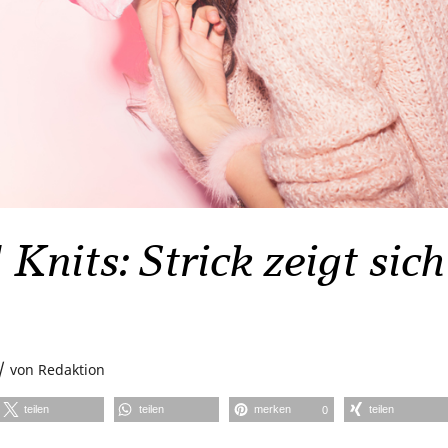
 Knits: Strick zeigt sic
/
von
Redaktion
teilen
teilen
merken
teilen
0