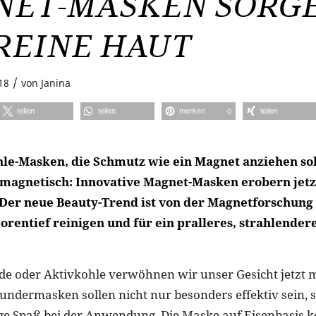
NET-MASKEN SORG
REINE HAUT
/
18
von
Janina
teilen
teilen
merken
teilen
0
le-Masken, die Schmutz wie ein Magnet anziehen sol
h magnetisch: Innovative Magnet-Masken erobern jetz
er neue Beauty-Trend ist von der Magnetforschung 
porentief reinigen und für ein pralleres, strahlender
rde oder Aktivkohle verwöhnen wir unser Gesicht jetzt 
ndermasken sollen nicht nur besonders effektiv sein, 
ge Spaß bei der Anwendung. Die Maske auf Eisenbasis 