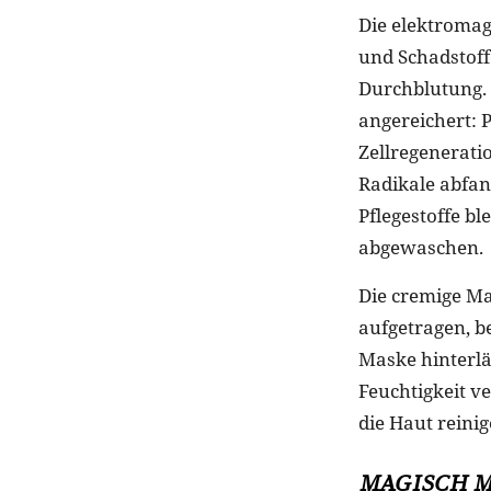
Die elektromag
und Schadstoff
Durchblutung. G
angereichert: P
Zellregenerat
Radikale abfan
Pflegestoffe b
abgewaschen.
Die cremige Ma
aufgetragen, b
Maske hinterläs
Feuchtigkeit v
die Haut reinig
MAGISCH
M