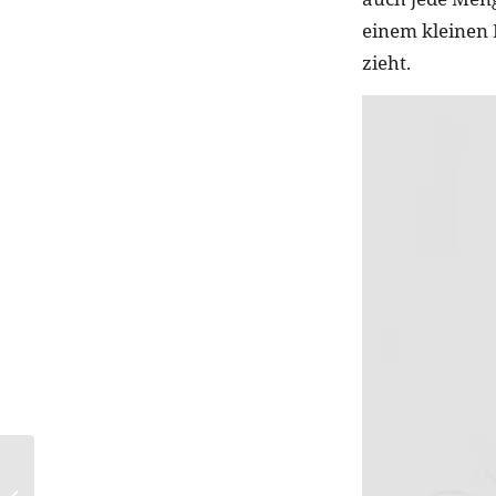
einem kleinen 
zieht.
Douglas präsentiert
neues Premium-Store-