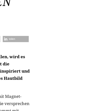
EN
teilen
len, wird es
t die
inspiriert und
es Hautbild
mit Magnet-
sie versprechen
kommt mit