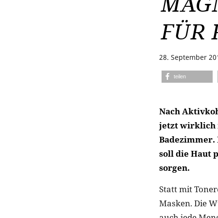
MAG
FÜR 
28. September 20
teilen
Nach Aktivkoh
jetzt wirklic
Badezimmer. D
soll die Haut 
sorgen.
Statt mit Tone
Masken. Die Wu
auch jede Men