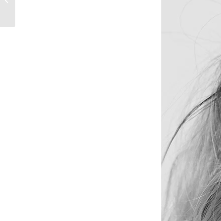
Konzept „Douglas
PRO“