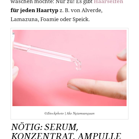
waschen möchte: Nur zu! Es gibt
Haarseifen
für jeden Haartyp
z. B. von Alverde,
Lamazuna, Foamie oder Speick.
©iStockphoto | Ake Ngiamsanguan
NÖTIG: SERUM,
KONZENTRAT, AMPULLE