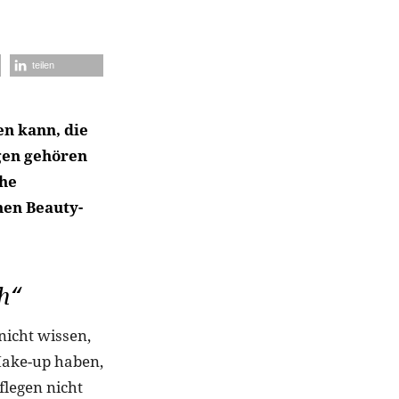
teilen
en kann, die
gen gehören
che
hen Beauty-
h“
nicht wissen,
Make-up haben,
pflegen nicht