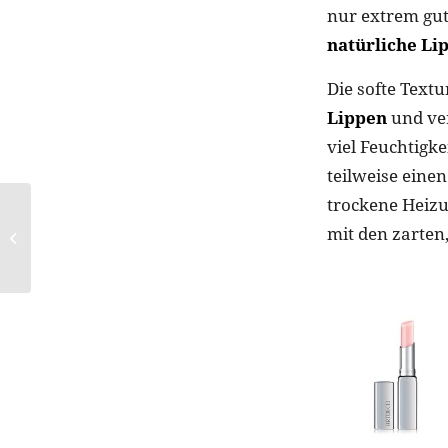
nur extrem gu
natürliche Li
Die softe Text
Lippen
und ver
viel Feuchtigk
teilweise eine
trockene Heizu
Flush of Blush: Mit
mit den zarten
Rouge stilvoll erröten