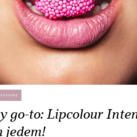
PENFARBE
 go-to: Lipcolour Inten
n jedem!