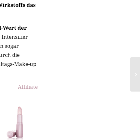
Wirkstoffs das
H-Wert der
 Intensifier
en sogar
urch die
lltags-Make-up
Affiliate