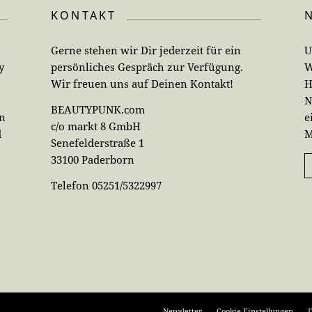
KONTAKT
Gerne stehen wir Dir jederzeit für ein
U
y
persönliches Gespräch zur Verfügung.
W
Wir freuen uns auf Deinen Kontakt!
H
N
BEAUTYPUNK.com
en
e
c/o markt 8 GmbH
d
M
Senefelderstraße 1
33100 Paderborn
Telefon 05251/5322997
Newsletter
Cookie-Einstellungen
D