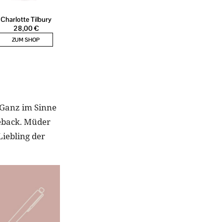
 Ganz im Sinne
eback. Müder
Liebling der