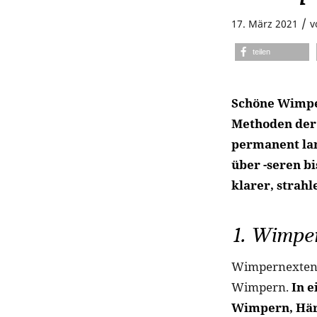
/
17. März 2021
v
teilen
Schöne Wimper
Methoden der 
permanent la
über -seren b
klarer, strahl
1. Wimpe
Wimpernextensi
Wimpern.
In e
Wimpern, Här