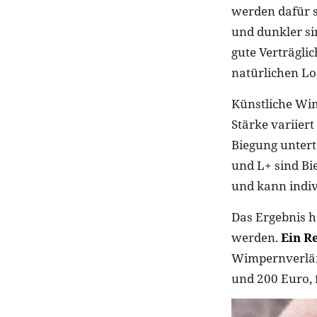
werden dafür s
und dunkler sin
gute Verträglic
natürlichen Lo
Künstliche Wim
Stärke variie
Biegung unterte
und L+ sind Bi
und kann indi
Das Ergebnis h
werden.
Ein R
Wimpernverlän
und 200 Euro, 