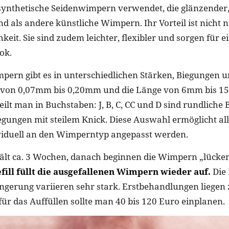
ynthetische Seidenwimpern verwendet, die glänzender, 
d als andere künstliche Wimpern. Ihr Vorteil ist nicht n
hkeit. Sie sind zudem leichter, flexibler und sorgen für e
ok.
pern gibt es in unterschiedlichen Stärken, Biegungen 
rt von 0,07mm bis 0,20mm und die Länge von 6mm bis 1
ilt man in Buchstaben: J, B, C, CC und D sind rundliche 
egungen mit steilem Knick. Diese Auswahl ermöglicht al
viduell an den Wimperntyp angepasst werden.
ält ca. 3 Wochen, danach beginnen die Wimpern „lücke
efill füllt die ausgefallenen Wimpern wieder auf.
Die 
gerung variieren sehr stark. Erstbehandlungen liegen
für das Auffüllen sollte man 40 bis 120 Euro einplanen.