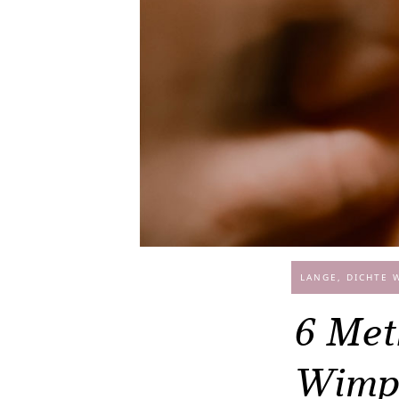
LANGE, DICHTE 
6 Met
Wimpe