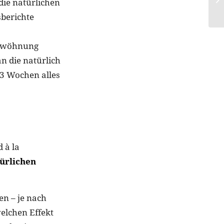
die natürlichen
berichte
gewöhnung
n die natürlich
3 Wochen alles
 à la
ürlichen
n – je nach
elchen Effekt