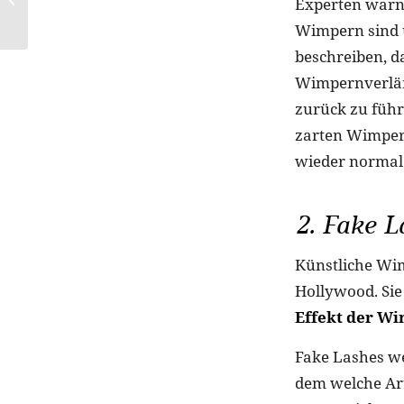
Experten warne
News im März
Wimpern sind 
beschreiben, d
Wimpernverlän
zurück zu führ
zarten Wimpern
wieder normal
2. Fake L
Künstliche Wim
Hollywood. Si
Effekt der Wi
Fake Lashes w
dem welche Ar