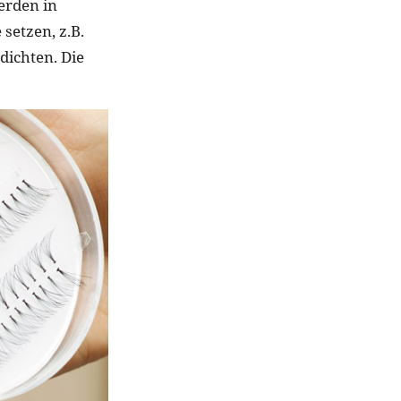
erden in
etzen, z.B.
ichten. Die