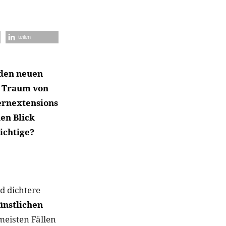
teilen
 den neuen
r Traum von
ernextensions
en Blick
ichtige?
d dichtere
ünstlichen
 meisten Fällen