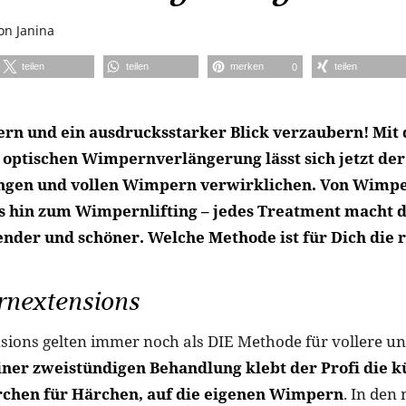
on
Janina
teilen
teilen
merken
teilen
0
n und ein ausdrucksstarker Blick verzaubern! Mit
optischen Wimpernverlängerung lässt sich jetzt de
ngen und vollen Wimpern verwirklichen. Von Wimp
is hin zum Wimpernlifting – jedes Treatment macht d
ender und schöner. Welche Methode ist für Dich die r
rnextensions
ons gelten immer noch als DIE Methode für vollere un
iner zweistündigen Behandlung klebt der Profi die k
chen für Härchen, auf die eigenen Wimpern
. In den