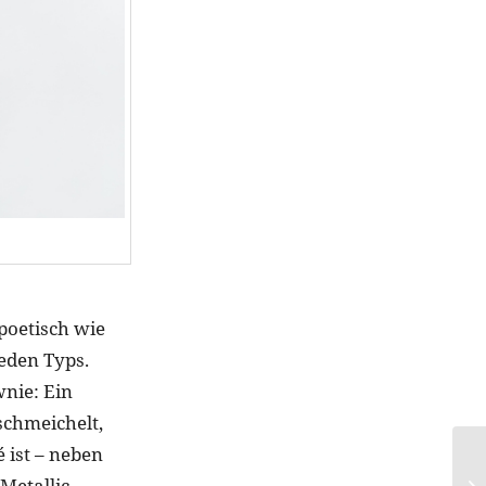
poetisch wie
jeden Typs.
wnie: Ein
schmeichelt,
 ist – neben
Metallic-