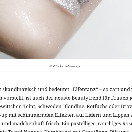
© iStock.com/anneleven
t skandinavisch und bedeutet „Elfentanz“ – so zart und 
 vorstellt, ist auch der neuste Beautytrend für Frauen 
ewittchen-Teint, Schweden-Blondine, Rotfuchs oder Bro
up mit schimmernden Effekten auf Lidern und Lippen 
 und mädchenhaft-frisch. Ein pastelliges, rauchiges Rosé
die Trend-Nuance. Kombiniert mit Grautönen, Pflaume, 