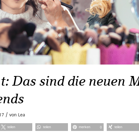
t: Das sind die neuen 
ends
/
17
von
Lea
teilen
teilen
merken
teilen
0