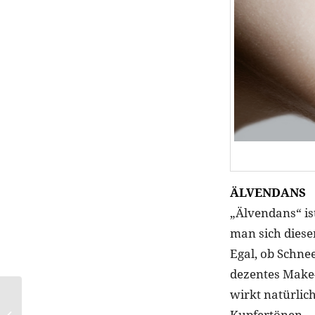
ÄLVENDANS
„Älvendans“ is
man sich diesen
Egal, ob Schne
dezentes Make-
wirkt natürlich
Film ab: Die 11 besten
Kupfertönen – 