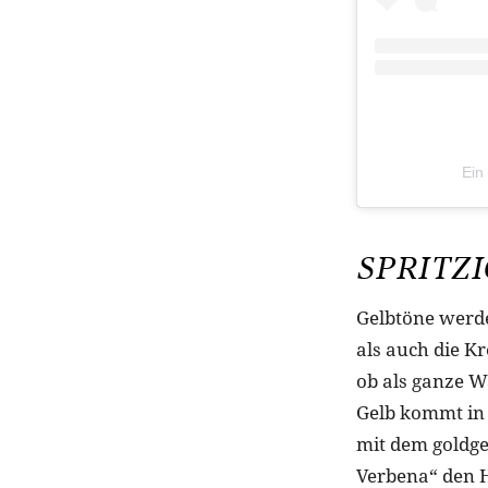
Ein
SPRITZI
Gelbtöne werd
als auch die K
ob als ganze W
Gelb kommt in 
mit dem goldg
Verbena“ den 