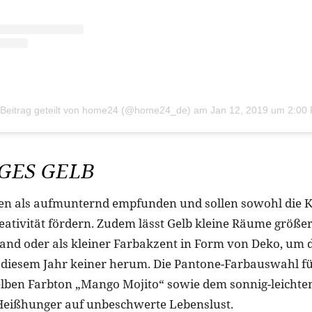
 Beitrag geteilt von home24 (@home24_de)
am
Jan 12, 2019 um 2:00
GES GELB
en als aufmunternd empfunden und sollen sowohl die 
reativität fördern. Zudem lässt Gelb kleine Räume größer
and oder als kleiner Farbakzent in Form von Deko, um 
diesem Jahr keiner herum. Die Pantone-Farbauswahl für
elben Farbton „Mango Mojito“ sowie dem sonnig-leicht
Heißhunger auf unbeschwerte Lebenslust.