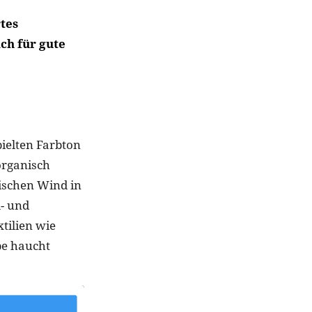
rtes
ch für gute
pielten Farbton
organisch
rischen Wind in
- und
tilien wie
be haucht