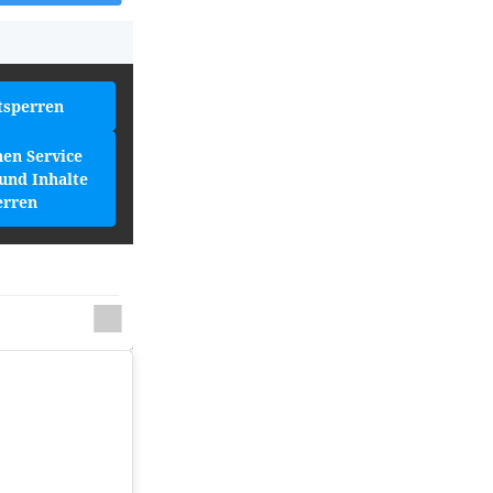
tsperren
hen Service
und Inhalte
erren