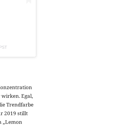
 PST
Konzentration
 wirken. Egal,
die Trendfarbe
 2019 stillt
en „Lemon