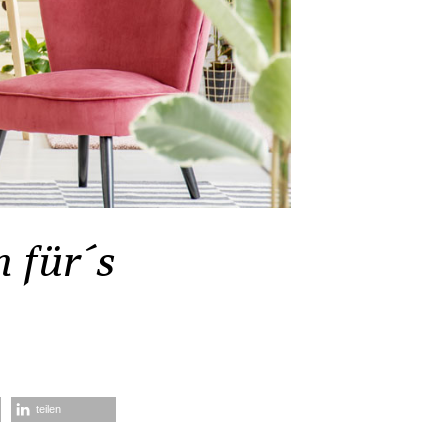
 für´s
teilen