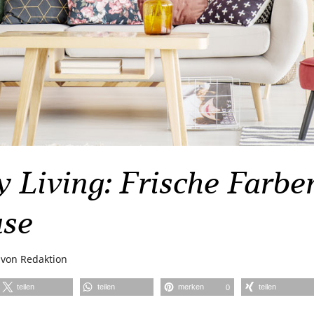
Living: Frische Farben
se
von
Redaktion
teilen
teilen
merken
teilen
0