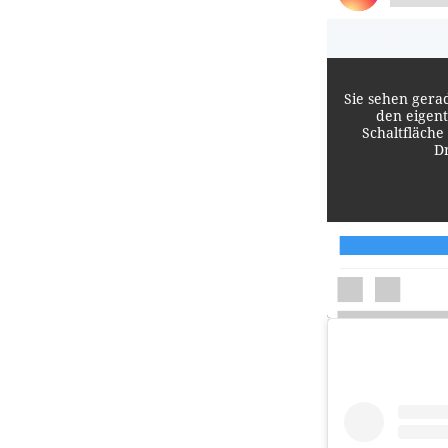
Sie sehen gera
den eigent
Schaltfläche
D