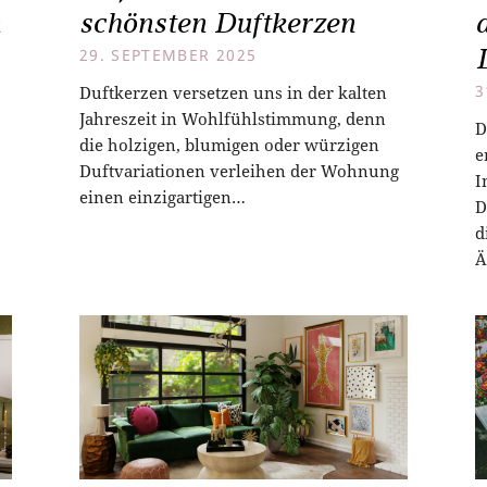
n
schönsten Duftkerzen
29. SEPTEMBER 2025
Duftkerzen versetzen uns in der kalten
3
Jahreszeit in Wohlfühlstimmung, denn
D
die holzigen, blumigen oder würzigen
e
Duftvariationen verleihen der Wohnung
I
einen einzigartigen…
D
d
Ä