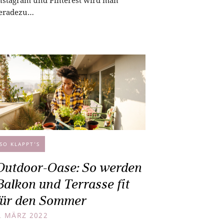
nstagram und Pinterest wird man
eradezu…
SO KLAPPT’S
Outdoor-Oase: So werden
Balkon und Terrasse fit
für den Sommer
. MÄRZ 2022