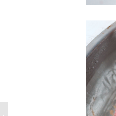
Charlotte Tilburys
neue Duftkollektion