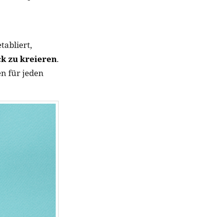
tabliert,
k zu kreieren
.
en für jeden