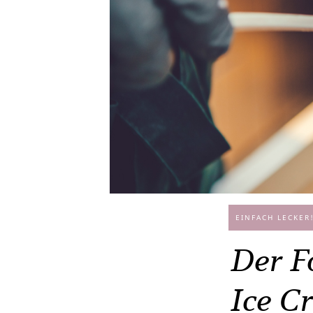
EINFACH LECKER
Der F
Ice C