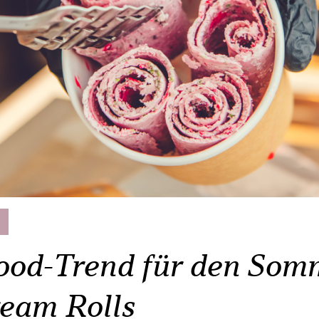
!
ood-Trend für den Som
ream Rolls