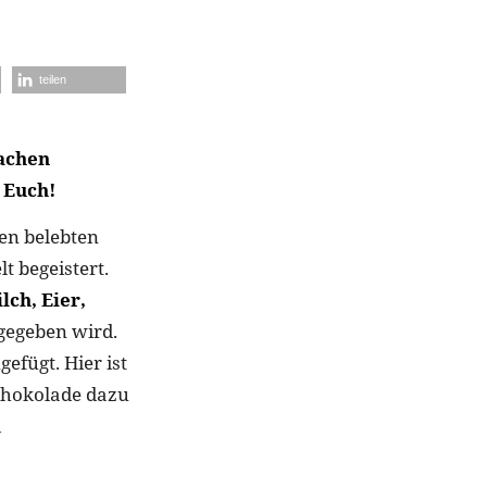
teilen
Sachen
 Euch!
den belebten
t begeistert.
lch, Eier,
 gegeben wird.
efügt. Hier ist
Schokolade dazu
d