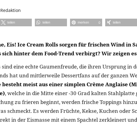
n
Redaktion
teilen
teilen
merken
teilen
0
, Eis! Ice Cream Rolls sorgen für frischen Wind in 
 sich hinter dem Food-Trend verbirgt? Wir zeigen es
s sind eine echte Gaumenfreude, die ihren Ursprung in 
nds hat und mittlerweile Dessertfans auf der ganzen Wel
 besteht meist aus einer simplen Crème Anglaise (Mi
e)
, welche in die Mitte einer -30 Grad kalten Stahlplatte
chung zu frieren beginnt, werden frische Toppings hinzug
 was schmeckt. Es werden Früchte, Kekse, Kuchen oder 
rekt in der Eismasse mit einem Spachtel zerkleinert un