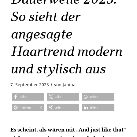
So sieht der
angesagte
Haartrend modern
und stylisch aus
/
7. September 2023
von
Janina
teilen
teilen
teilen
merken
teilen
teilen
0
Es scheint, als wären mit „And just like that“