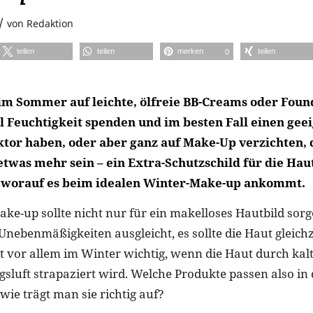
/
von
Redaktion
teilen
teilen
merken
teilen
0
m Sommer auf leichte, ölfreie BB-Creams oder Foun
el Feuchtigkeit spenden und im besten Fall einen gee
ktor haben, oder aber ganz auf Make-Up verzichten, 
etwas mehr sein – ein Extra-Schutzschild für die Hau
, worauf es beim idealen Winter-Make-up ankommt.
ake-up sollte nicht nur für ein makelloses Hautbild sor
nebenmäßigkeiten ausgleicht, es sollte die Haut gleichz
ist vor allem im Winter wichtig, wenn die Haut durch ka
luft strapaziert wird. Welche Produkte passen also in 
wie trägt man sie richtig auf?