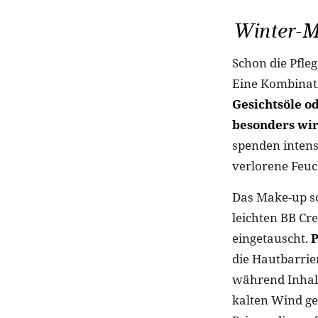
Winter-Ma
Schon die Pfle
Eine Kombinati
Gesichtsöle od
besonders wi
spenden intens
verlorene Feuc
Das Make-up so
leichten BB Cr
eingetauscht.
P
die Hautbarrie
während Inhalt
kalten Wind ge