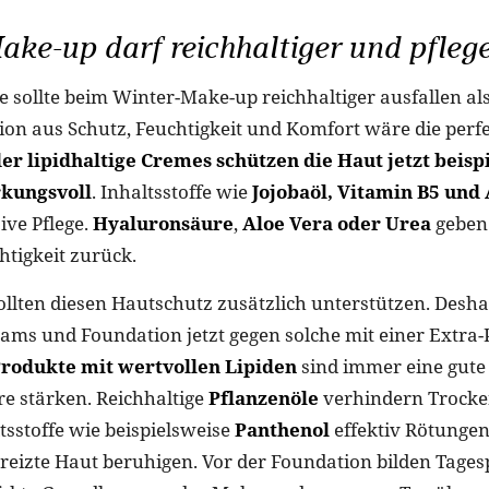
ke-up darf reichhaltiger und pfleg
ge sollte beim Winter-Make-up reichhaltiger ausfallen a
on aus Schutz, Feuchtigkeit und Komfort wäre die perf
er lipidhaltige Cremes schützen die Haut jetzt beisp
rkungsvoll
. Inhaltsstoffe wie
Jojobaöl, Vitamin B5 und 
ive Pflege.
Hyaluronsäure
,
Aloe Vera oder Urea
geben
htigkeit zurück.
llten diesen Hautschutz zusätzlich unterstützen. Desh
eams und Foundation jetzt gegen solche mit einer Extra-
rodukte mit wertvollen Lipiden
sind immer eine gute 
re stärken. Reichhaltige
Pflanzenöle
verhindern Trocken
sstoffe wie beispielsweise
Panthenol
effektiv Rötunge
reizte Haut beruhigen. Vor der Foundation bilden Tages