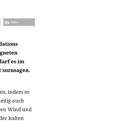
teilen
dations
igneten
darf es im
t sozusagen.
gen, indem es
eitig auch
lten Wind und
der kalten