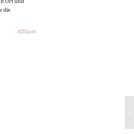
an Ort und
s die
Affiliate