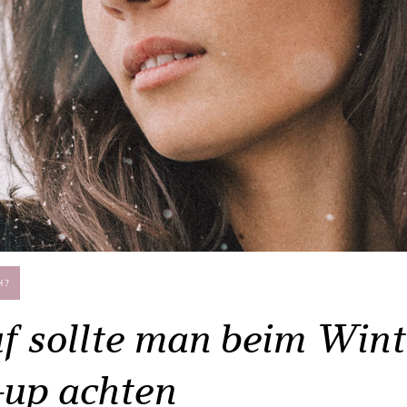
H?
f sollte man beim Wint
up achten