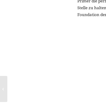
Primer die per
Stelle zu halte
Foundation de
Concealer-Tipps:
Abdecken wie die
Profis