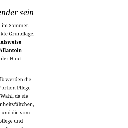
ender sein
ls im Sommer.
ekte Grundlage.
ielsweise
Allantoin
 der Haut
alb werden die
Portion Pflege
Wahl, da sie
heitsfältchen,
n und die vom
pflege und