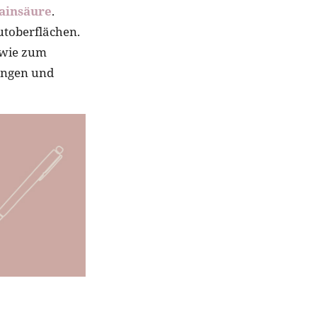
ainsäure
.
utoberflächen.
 wie zum
ungen und