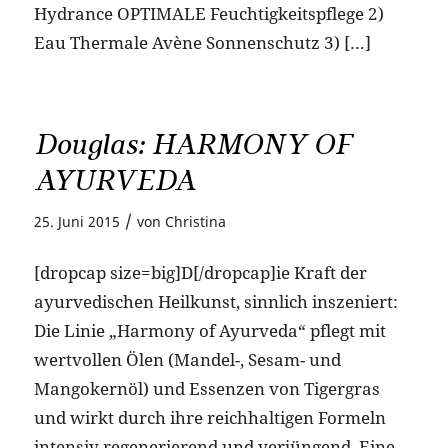
Hydrance OPTIMALE Feuchtigkeitspflege 2)
Eau Thermale Avène Sonnenschutz 3) […]
Douglas: HARMONY OF
AYURVEDA
/
25. Juni 2015
von
Christina
[dropcap size=big]D[/dropcap]ie Kraft der
ayurvedischen Heilkunst, sinnlich inszeniert:
Die Linie „Harmony of Ayurveda“ pflegt mit
wertvollen Ölen (Mandel-, Sesam- und
Mangokernöl) und Essenzen von Tigergras
und wirkt durch ihre reichhaltigen Formeln
intensiv regenerierend und verjüngend. Eine