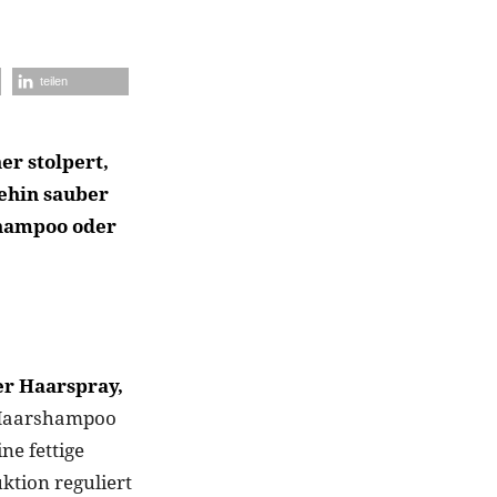
teilen
er stolpert,
nehin sauber
Shampoo oder
er Haarspray,
m Haarshampoo
ne fettige
ktion reguliert