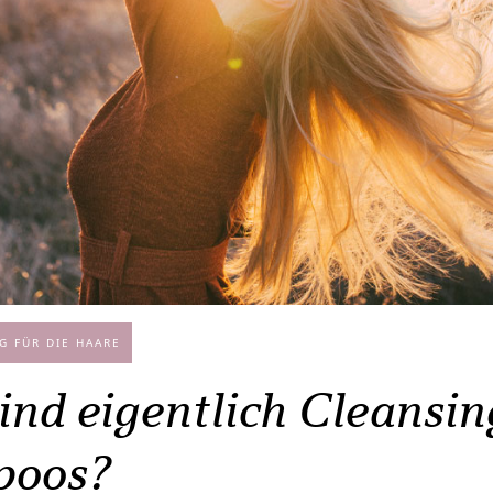
G FÜR DIE HAARE
nd eigentlich Cleansin
poos?