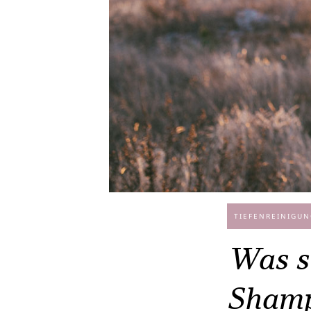
TIEFENREINIGUN
Was si
Sham