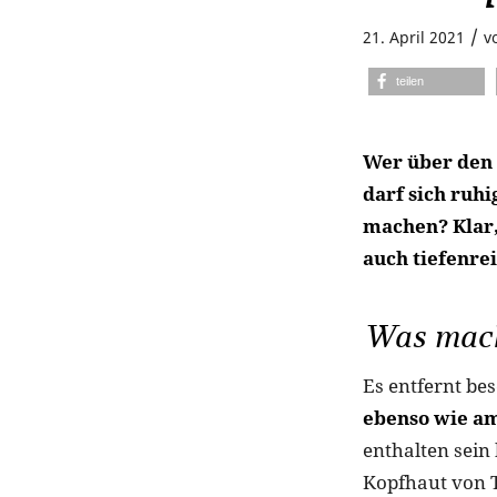
/
21. April 2021
v
teilen
Wer über den 
darf sich ruh
machen? Klar,
auch tiefenr
Was mach
Es entfernt be
ebenso wie am
enthalten sein
Kopfhaut von T