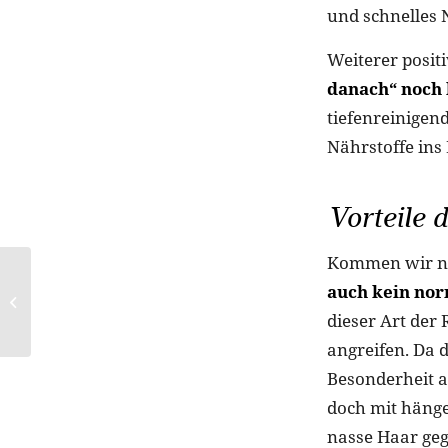
und schnelles 
Weiterer posit
danach“ noch 
tiefenreinigen
Nährstoffe ins
Vorteile 
Kommen wir nu
auch kein nor
Food-Trend aus Asien:
Gua Bao Burger
dieser Art der
angreifen. Da d
Besonderheit a
doch mit hänge
nasse Haar geg