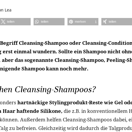
on
Lea
teilen
teilen
merken
teilen
1
Begriff Cleansing-Shampoo oder Cleansing-Condition
ig erst einmal wundern. Sollte ein Shampoo nicht oh
 aber das sogenannte Cleansing-Shampoo, Peeling-
einigende Shampoo kann noch mehr.
en Cleansing-Shampoos?
sonders
hartnäckige Stylingprodukt-Reste wie Gel od
 Haar haftende Silikone,
die z.B. in konventionelle
 können. Außerdem helfen Cleansing-Shampoos dabei, ei
alg zu befreien. Gleichzeitig wird dadurch die Talgprodu