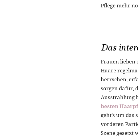
Pflege mehr no
Das inter
Frauen lieben 
Haare regelmäß
herrschen, erfa
sorgen dafür, 
Ausstrahlung b
besten Haarp
geht’s um das 
vorderen Parti
Szene gesetzt w