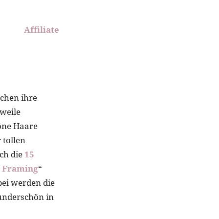
Affiliate
uchen ihre
gweile
höne Haare
 tollen
ch die
15
 Framing
“
bei werden die
wunderschön in