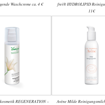
gende Waschcreme ca. 4 €
frei® HYDROLIPID Reinigun
11€
rkosmetik REGENERATION –
Avène Milde Reinigungsmilch