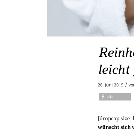
Reinh
leich
/
26. Juni 2015
v
teilen
[dropcap size=
wünscht sich 