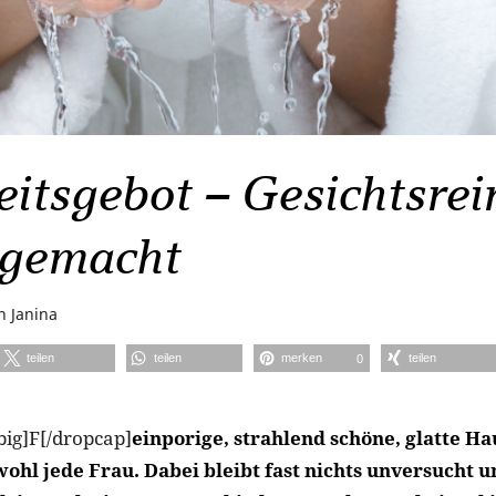
eitsgebot – Gesichtsrei
t gemacht
on
Janina
teilen
teilen
merken
teilen
0
big]F[/dropcap]
einporige, strahlend schöne, glatte Ha
wohl jede Frau. Dabei bleibt fast nichts unversucht 