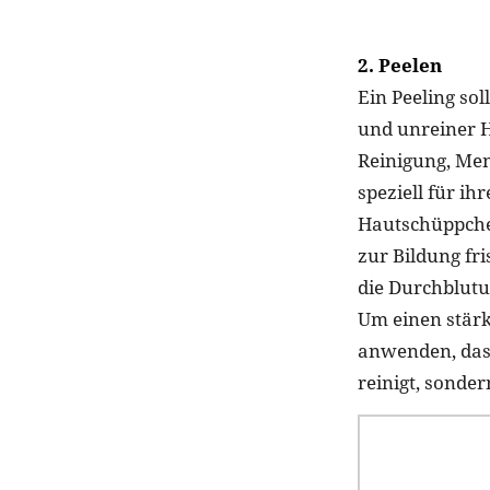
2. Peelen
Ein Peeling so
und unreiner H
Reinigung, Men
speziell für i
Hautschüppchen
zur Bildung fr
die Durchblutun
Um einen stärk
anwenden, das 
reinigt, sonde