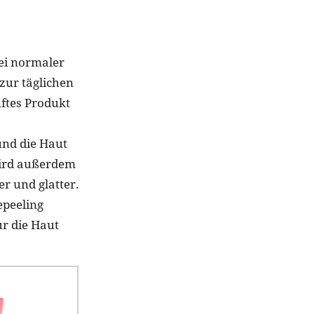
ei normaler
zur täglichen
ftes Produkt
und die Haut
wird außerdem
er und glatter.
epeeling
ur die Haut