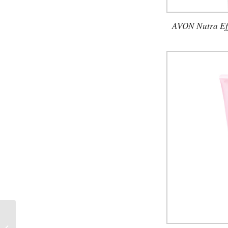
AVON Nutra Eff
Eingeölt: Skin Best
Liquid Glow von