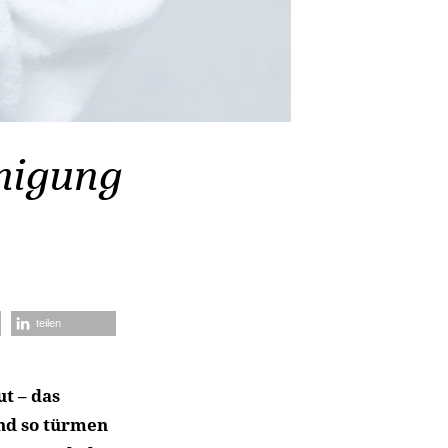
nigung
teilen
ut – das
und so türmen