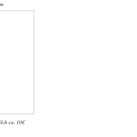
om
lch ca. 10€