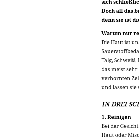
sich schließl
Doch all das b
denn sie ist d
Warum nur rei
Die Haut ist u
Sauerstoffbeda
Talg, Schweiß,
das meist sehr
verhornten Zel
und lassen sie
IN DREI S
1. Reinigen
Bei der Gesich
Haut oder Misc