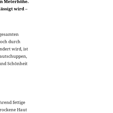
in Meterhöhe.
ässigt wird –
 gesamten
doch durch
dert wird, ist
Hautschuppen,
und Schönheit
hrend fettige
trockene Haut