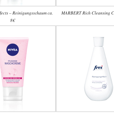
ects – Reinigungsschaum ca.
MARBERT Rich Cleansing C
8€