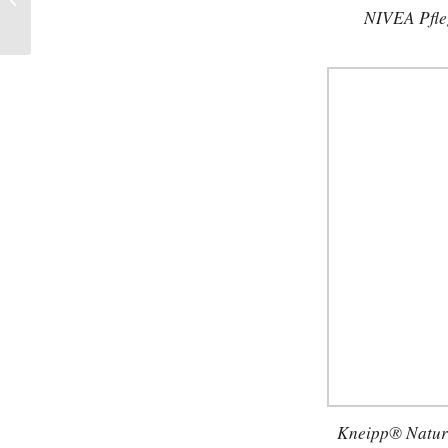
NIVEA Pfle
Biotherm
Kneipp® Natu