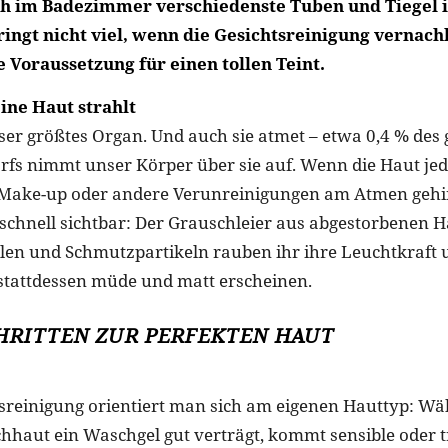
ich im Badezimmer verschiedenste Tuben und Tiegel 
ringt nicht viel, wenn die Gesichtsreinigung vernachl
ie Voraussetzung für einen tollen Teint.
ne Haut strahlt
nser größtes Organ. Und auch sie atmet – etwa 0,4 % des
rfs nimmt unser Körper über sie auf. Wenn die Haut je
 Make-up oder andere Verunreinigungen am Atmen gehin
 schnell sichtbar: Der Grauschleier aus abgestorbenen 
len und Schmutzpartikeln rauben ihr ihre Leuchtkraft 
 stattdessen müde und matt erscheinen.
CHRITTEN ZUR PERFEKTEN HAUT
tsreinigung orientiert man sich am eigenen Hauttyp: Wä
hhaut ein Waschgel gut verträgt, kommt sensible oder 