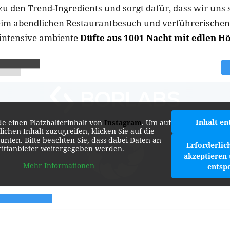
zu den Trend-Ingredients und sorgt dafür, dass wir uns s
eim abendlichen Restaurantbesuch und verführerische
 intensive ambiente
Düfte aus 1001 Nacht mit edlen H
Inhalt en
de einen Platzhalterinhalt von
Instagram
. Um auf
lichen Inhalt zuzugreifen, klicken Sie auf die
 unten. Bitte beachten Sie, dass dabei Daten an
Erforderlic
rittanbieter weitergegeben werden.
akzeptieren 
Mehr Informationen
entsp