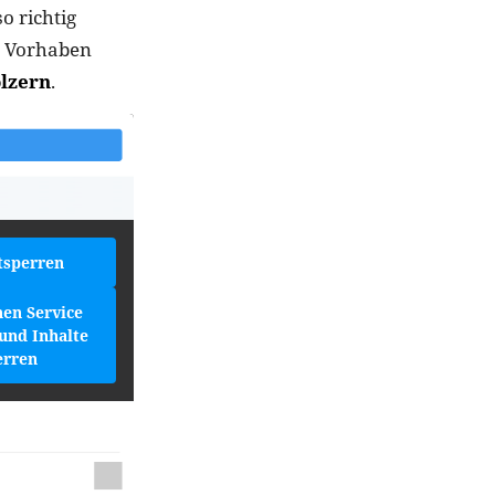
o richtig
n Vorhaben
ölzern
.
tsperren
hen Service
und Inhalte
erren