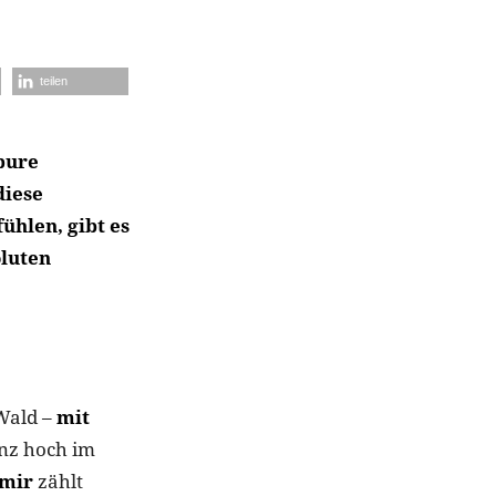
teilen
pure
diese
ühlen, gibt es
oluten
 Wald –
mit
anz hoch im
mir
zählt