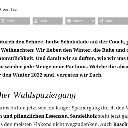
/
von
Lea
teilen
teilen
merken
teilen
0
durch den Schnee, heiße Schokolade auf der Couch, 
 Weihnachten: Wir lieben den Winter, die Ruhe und 
emütlichkeit. Und damit wir so duften, wie wir uns f
son wieder jede Menge neue Parfums. Welche die abs
r den Winter 2022 sind, verraten wir Euch.
cher Waldspaziergang
ums duften jetzt wie ein langer Spaziergang durch den
n und pflanzlichen Essenzen
.
Sandelholz
steht jetzt g
us den meisten Flakons nicht wegzudenken. Auch
Kasch