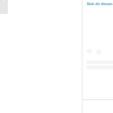
Fashionmarke ICONIC
Sieh dir diesen
by Marina
Hoermanseder