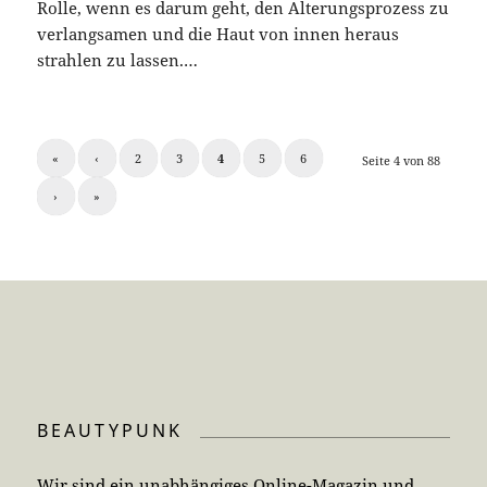
Rolle, wenn es darum geht, den Alterungsprozess zu
verlangsamen und die Haut von innen heraus
strahlen zu lassen.…
«
‹
2
3
4
5
6
Seite 4 von 88
›
»
BEAUTYPUNK
Wir sind ein unabhängiges Online-Magazin und