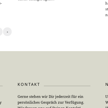
e-
h
s
n
»
KONTAKT
Gerne stehen wir Dir jederzeit für ein
U
y
persönliches Gespräch zur Verfügung.
W