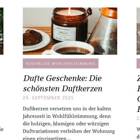
KUSCHELIGE WOHLFÜHLSTIMMUNG
Dufte Geschenke: Die
schönsten Duftkerzen
29. SEPTEMBER 2025
Duftkerzen versetzen uns in der kalten
Jahreszeit in Wohlfühlstimmung, denn
2
die holzigen, blumigen oder würzigen
ie
W
Duftvariationen verleihen der Wohnung
d
einen einzigartigen…