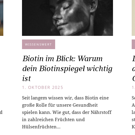
WISSENSWERT
Biotin im Blick: Warum
dein Biotinspiegel wichtig
ist
1. OKTOBER 2025
1
Seit langem wissen wir, dass Biotin eine
S
große Rolle für unsere Gesundheit
A
d
spielen kann. Wie gut, dass der Nährstoff
l
in zahlreichen Früchten und
s
Hülsenfrüchten…
K