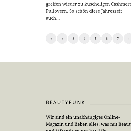
greifen wieder zu kuscheligen Cashmer
Pullovern. So schön diese Jahreszeit
auch…
«
‹
3
4
5
6
7
›
BEAUTYPUNK
Wir sind ein unabhängiges Online-
Magazin und lieben alles, was mit Beaut