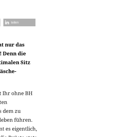
teilen
t nur das
! Denn die
timalen Sitz
Wäsche-
t Ihr ohne BH
ten
us dem zu
leben führen.
 es eigentlich,