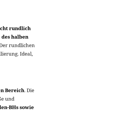
icht rundlich
e des halben
Der rundlichen
ierung. Ideal,
en Bereich
. Die
ße und
len-BHs sowie