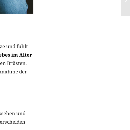
ze und fühlt
ebes im Alter
ßen Brüsten.
innahme der
ussehen und
terscheiden