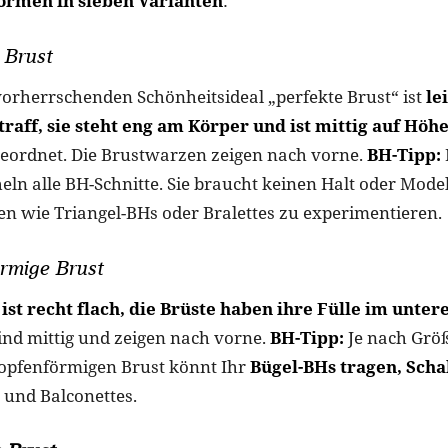
ormen in sieben Varianten
:
 Brust
orherrschenden Schönheitsideal „perfekte Brust“ ist
le
raff, sie steht eng am Körper und ist mittig auf Höh
eordnet. Die Brustwarzen zeigen nach vorne.
BH-Tipp:
ln alle BH-Schnitte. Sie braucht keinen Halt oder Modell
en wie Triangel-BHs oder Bralettes zu experimentieren.
örmige Brust
ist recht flach, die Brüste haben ihre Fülle im unter
nd mittig und zeigen nach vorne.
BH-Tipp:
Je nach Grö
opfenförmigen Brust könnt Ihr
Bügel-BHs tragen, Scha
und Balconettes.