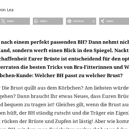
von
Lea
teilen
teilen
merken
teilen
0
 nach einem perfekt passenden BH? Dann nehmt nich
nd, sondern werft einen Blick in den Spiegel. Nackt
haffenheit Eurer Brüste ist entscheidend für den op
verraten die besten Tricks von Bra-Fitterinnen und 
bchen-Kunde: Welcher BH passt zu welcher Brust?
 Die Brust quillt aus dem Körbchen? Am liebsten würde
gehen? Dann braucht Ihr etwas Neues, dass Euren Brüs
d bequem zu tragen ist! Gleiches gilt, wenn die Brust a
n hüft, der BH ständig rutscht und die Träger ein Eigen
 rücken der Brüste und Zupfen ist lästig! Aber wie kommt