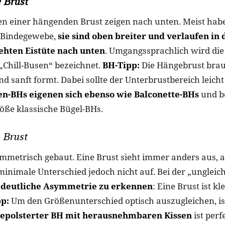
 Brust
n einer hängenden Brust zeigen nach unten. Meist habe
 Bindegewebe,
sie sind oben breiter und verlaufen in
hten Eistüte nach unten
. Umgangssprachlich wird di
 „Chill-Busen“ bezeichnet.
BH-Tipp:
Die Hängebrust brau
und sanft formt. Dabei sollte der Unterbrustbereich leic
en-BHs eigenen sich ebenso wie Balconette-BHs
und be
öße klassische Bügel-BHs.
 Brust
mmetrisch gebaut. Eine Brust sieht immer anders aus, al
 minimale Unterschied jedoch nicht auf. Bei der „ungleich
e
deutliche Asymmetrie zu erkennen
: Eine Brust ist kl
p:
Um den Größenunterschied optisch auszugleichen, ist
epolsterter BH mit herausnehmbaren Kissen
ist perf