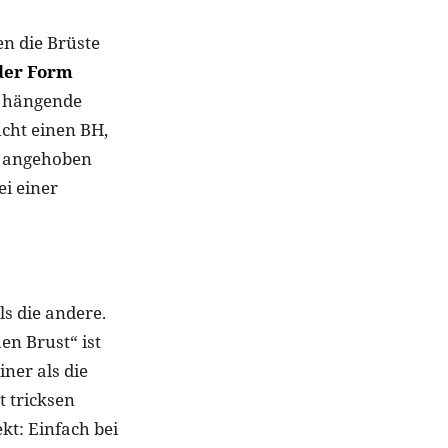
n die Brüste
 der Form
e hängende
cht einen BH,
ht angehoben
i einer
s die andere.
en Brust“ ist
einer als die
 tricksen
ekt: Einfach bei