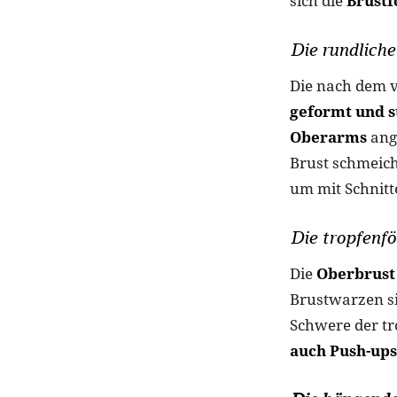
sich die
Brustf
Die rundliche
Die nach dem v
geformt und st
Oberarms
ang
Brust schmeiche
um mit Schnitt
Die tropfenf
Die
Oberbrust 
Brustwarzen si
Schwere der tr
auch Push-ups