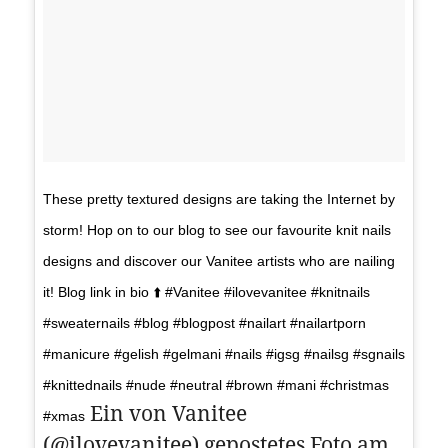
These pretty textured designs are taking the Internet by
storm! Hop on to our blog to see our favourite knit nails
designs and discover our Vanitee artists who are nailing
it! Blog link in bio ⬆️ #Vanitee #ilovevanitee #knitnails
#sweaternails #blog #blogpost #nailart #nailartporn
#manicure #gelish #gelmani #nails #igsg #nailsg #sgnails
#knittednails #nude #neutral #brown #mani #christmas
Ein von Vanitee
#xmas
(@ilovevanitee) gepostetes Foto am