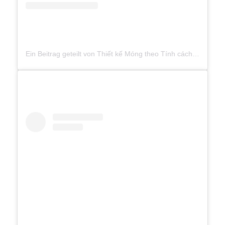
Ein Beitrag geteilt von Thiết kế Móng theo Tính cách (@lilatina.nails)