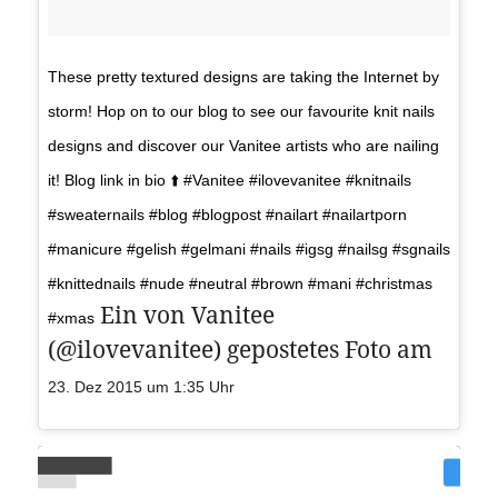
These pretty textured designs are taking the Internet by
storm! Hop on to our blog to see our favourite knit nails
designs and discover our Vanitee artists who are nailing
it! Blog link in bio ⬆️ #Vanitee #ilovevanitee #knitnails
#sweaternails #blog #blogpost #nailart #nailartporn
#manicure #gelish #gelmani #nails #igsg #nailsg #sgnails
#knittednails #nude #neutral #brown #mani #christmas
Ein von Vanitee
#xmas
(@ilovevanitee) gepostetes Foto am
23. Dez 2015 um 1:35 Uhr