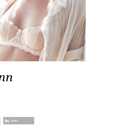
ann
teilen