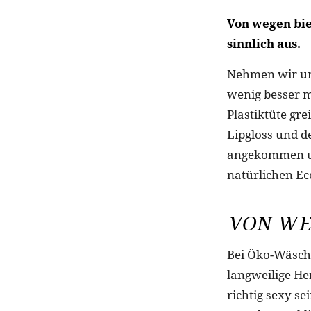
Von wegen bie
sinnlich aus.
Nehmen wir uns
wenig besser m
Plastiktüte gr
Lipgloss und de
angekommen un
natürlichen Ec
VON WE
Bei Öko-Wäsche
langweilige He
richtig sexy se