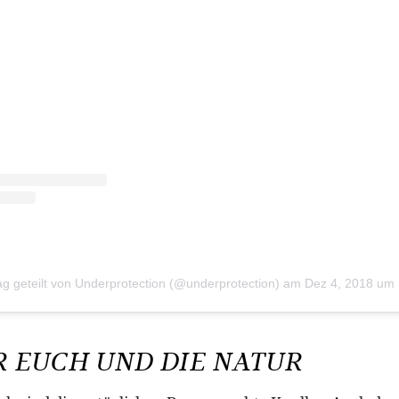
ag geteilt von Underprotection (@underprotection)
am
Dez 4, 2018 um
R EUCH UND DIE NATUR