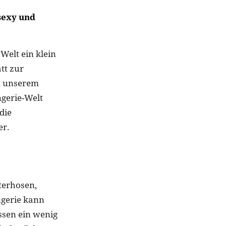
sexy und
Welt ein klein
tt zur
in unserem
ngerie-Welt
die
er.
terhosen,
ngerie kann
assen ein wenig