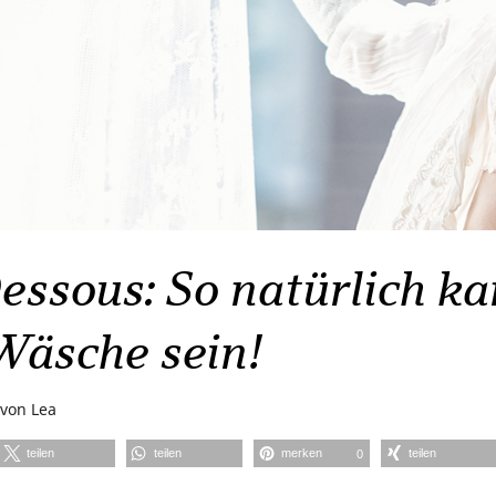
essous: So natürlich k
Wäsche sein!
von
Lea
teilen
teilen
merken
teilen
0