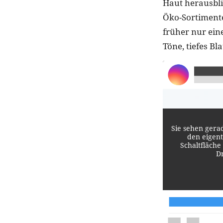
Haut herausbli
Öko-Sortimente
früher nur eine
Töne, tiefes Bl
Sie sehen gera
den eigent
Schaltfläche
D