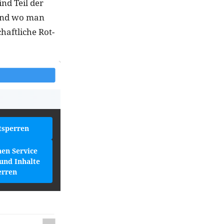
nd Teil der
 Und wo man
haftliche Rot-
tsperren
hen Service
und Inhalte
erren