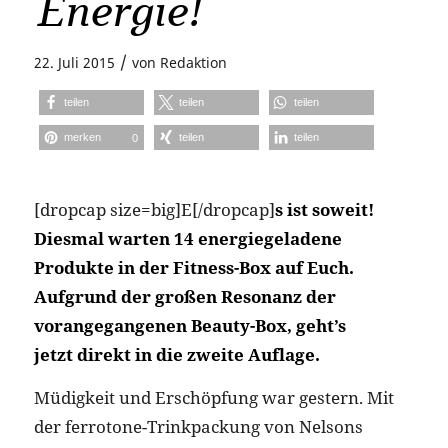
Energie!
/
22. Juli 2015
von
Redaktion
teilen
teilen
teilen
merken
teilen
teilen
0
[dropcap size=big]E[/dropcap]
s ist soweit!
Diesmal warten 14 energiegeladene
Produkte in der Fitness-Box auf Euch.
Aufgrund der großen Resonanz der
vorangegangenen Beauty-Box, geht’s
jetzt direkt in die zweite Auflage.
Müdigkeit und Erschöpfung war gestern. Mit
der ferrotone-Trinkpackung von Nelsons