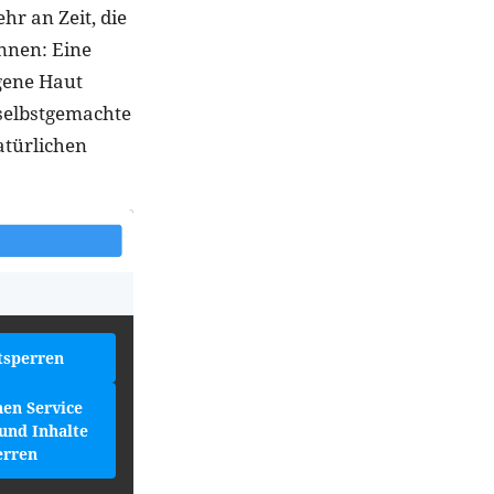
hr an Zeit, die
nnen: Eine
igene Haut
 selbstgemachte
atürlichen
tsperren
hen Service
und Inhalte
erren