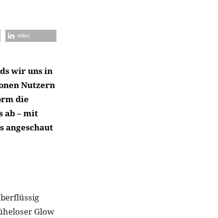
teilen
ds wir uns in
ionen Nutzern
orm die
 ab – mit
ds angeschaut
berflüssig
müheloser Glow