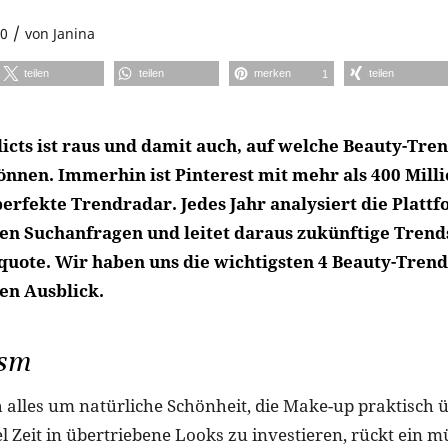
/
20
von
Janina
teilen
teilen
merken
teilen
1
icts ist raus und damit auch, auf welche Beauty-Tren
önnen. Immerhin ist Pinterest mit mehr als 400 Mill
erfekte Trendradar. Jedes Jahr analysiert die Plattf
en Suchanfragen und leitet daraus zukünftige Trends
quote. Wir haben uns die wichtigsten 4 Beauty-Tren
en Ausblick.
ism
h alles um natürliche Schönheit, die Make-up praktisch ü
el Zeit in übertriebene Looks zu investieren, rückt ein 