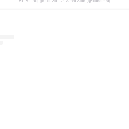
Ein Beitrag geteilt von Dr. Simal Soin (@soinsimal)