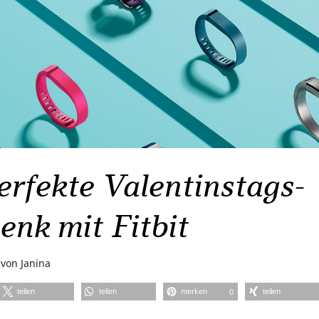
erfekte Valentinstags-
enk mit Fitbit
von
Janina
teilen
teilen
merken
teilen
0