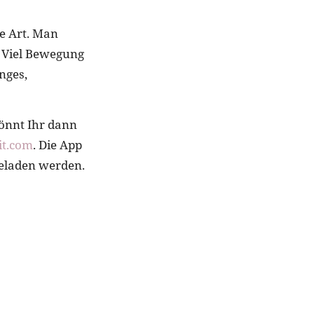
re Art. Man
. Viel Bewegung
nges,
önnt Ihr dann
it.com
. Die App
eladen werden.