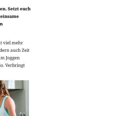
en. Setzt euch
emeinsame
em
kt viel mehr
dern auch Zeit
um Joggen
o. Verbringt