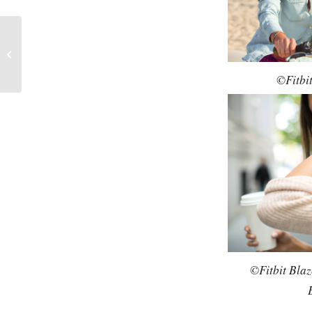
Dessous: So sieht’s
2017 drunter aus
©Fitbit
©Fitbit Blaz