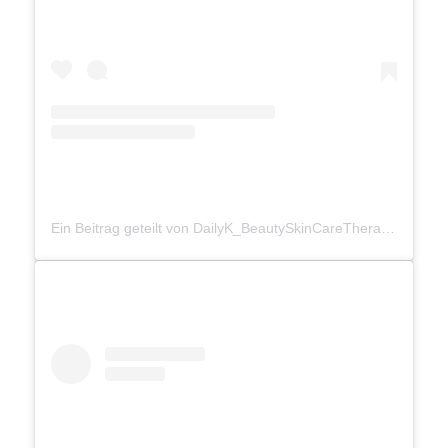
Ein Beitrag geteilt von DailyK_BeautySkinCareTherapy (@beauugreen_official)