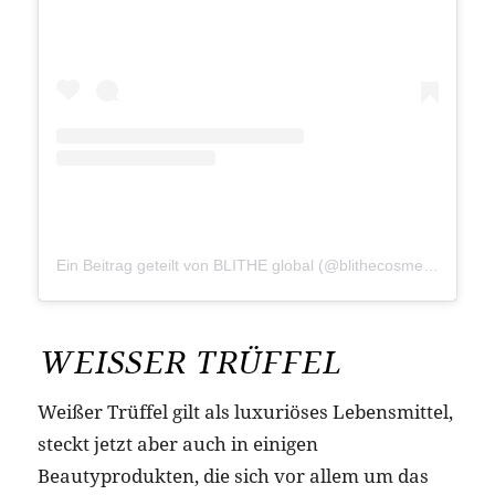
Ein Beitrag geteilt von BLITHE global (@blithecosmetic)
am
Ju
WEISSER TRÜFFEL
Weißer Trüffel gilt als luxuriöses Lebensmittel,
steckt jetzt aber auch in einigen
Beautyprodukten, die sich vor allem um das