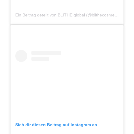
Ein Beitrag geteilt von BLITHE global (@blithecosmetic)
am
Ju
Sieh dir diesen Beitrag auf Instagram an