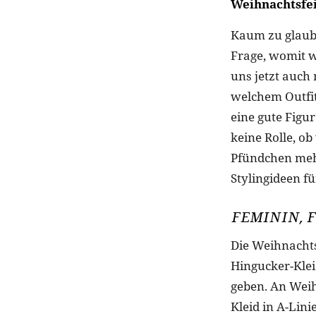
Weihnachtsfei
Kaum zu glaube
Frage, womit w
uns jetzt auch
welchem Outfi
eine gute Figu
keine Rolle, o
Pfündchen mehr
Stylingideen fü
FEMININ, 
Die Weihnachts
Hingucker-Kleid
geben. An Weih
Kleid in A-Lini