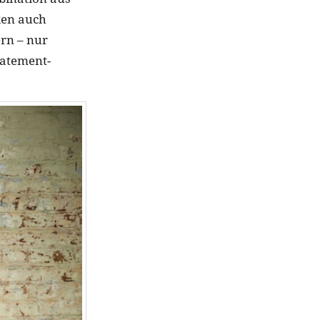
ken auch
ern – nur
tatement-