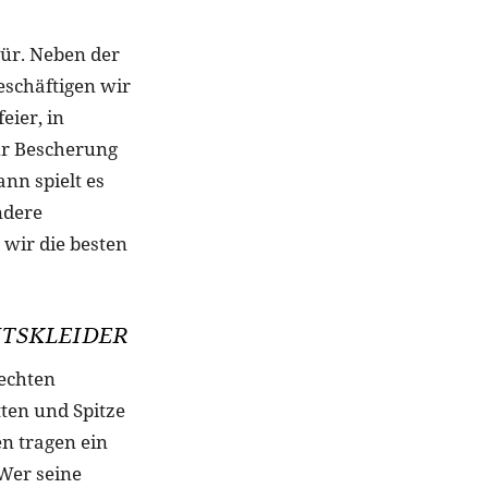
ür. Neben der
eschäftigen wir
eier, in
r Bescherung
nn spielt es
ndere
wir die besten
TSKLEIDER
 echten
tten und Spitze
n tragen ein
 Wer seine