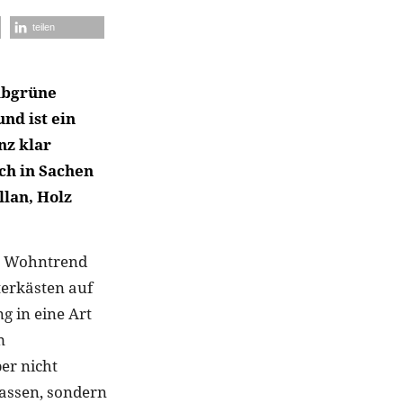
teilen
elbgrüne
nd ist ein
nz klar
ch in Sachen
lan, Holz
er Wohntrend
terkästen auf
g in eine Art
m
ber nicht
lassen, sondern