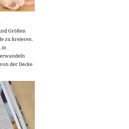
n
 und Größen
e zu kreieren.
 in
verwandeln
 von der Decke