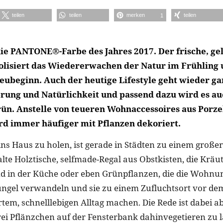
teilen
teilen
merken
teilen
1
die PANTONE®-Farbe des Jahres 2017. Der frische, g
lisiert das Wiedererwachen der Natur im Frühling u
Neubeginn. Auch der heutige Lifestyle geht wieder ga
rung und Natürlichkeit und passend dazu wird es au
ün. Anstelle von teueren Wohnaccessoires aus Porzel
rd immer häufiger mit Pflanzen dekoriert.
 ins Haus zu holen, ist gerade in Städten zu einem groß
lte Holztische, selfmade-Regal aus Obstkisten, die Kräu
d in der Küche oder eben Grünpflanzen, die die Wohnun
ngel verwandeln und sie zu einem Zufluchtsort vor de
rtem, schnelllebigen Alltag machen. Die Rede ist dabei a
rei Pflänzchen auf der Fensterbank dahinvegetieren zu 