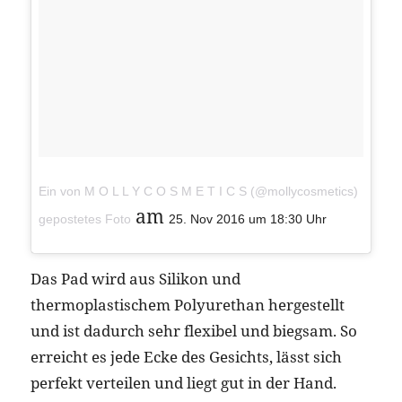
Ein von M O L L Y C O S M E T I C S (@mollycosmetics)
am
gepostetes Foto
25. Nov 2016 um 18:30 Uhr
Das Pad wird aus Silikon und
thermoplastischem Polyurethan hergestellt
und ist dadurch sehr flexibel und biegsam. So
erreicht es jede Ecke des Gesichts, lässt sich
perfekt verteilen und liegt gut in der Hand.