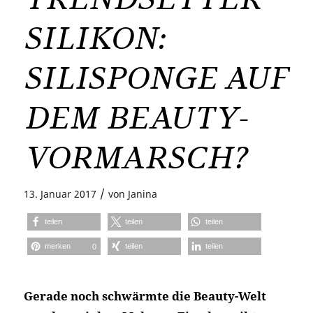
SILIKON:
SILISPONGE AUF
DEM BEAUTY-
VORMARSCH?
/
13. Januar 2017
von
Janina
teilen
teilen
teilen
merken
teilen
teilen
0
Gerade noch schwärmte die Beauty-Welt