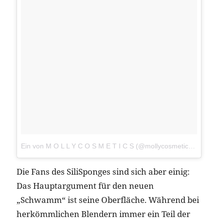
Ein von M O L L Y C O S M E T I C S (@mollycosmetics) gepostetes Video
Die Fans des SiliSponges sind sich aber einig:
Das Hauptargument für den neuen
„Schwamm“ ist seine Oberfläche. Während bei
herkömmlichen Blendern immer ein Teil der