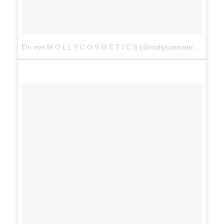
Ein von M O L L Y C O S M E T I C S (@mollycosmetics) gepostetes Foto