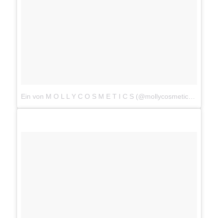
Ein von M O L L Y C O S M E T I C S (@mollycosmetics) gepostetes Video