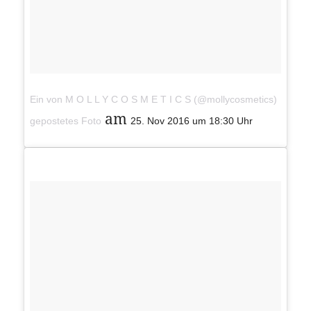
Ein von M O L L Y C O S M E T I C S (@mollycosmetics)
am
gepostetes Foto
25. Nov 2016 um 18:30 Uhr