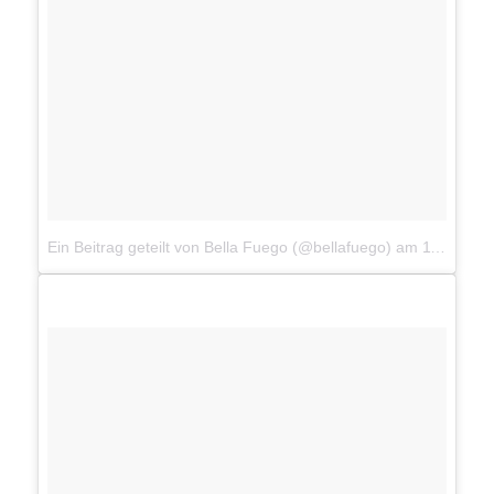
Ein Beitrag geteilt von Bella Fuego (@bellafuego)
am
11. Dez 2016 um 13:11 Uhr