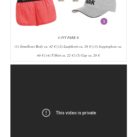
© IVY PARK ®
(1) Ärmelloser Body ca. 42 € | (2) Laufshorts ca. 28 € | (3) Jogginghose ca.
40 € | (4) T-Shirt ca. 22 € | (5) Cap ca, 20 €