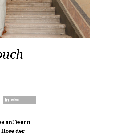
ouch
teilen
se an! Wenn
e Hose der