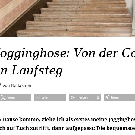
Jogginghose: Von der C
en Laufsteg
/
von
Redaktion
teilen
teilen
merken
teilen
0
 Hause komme, ziehe ich als erstes meine Joggingho
uch auf Euch zutrifft, dann aufgepasst: Die bequemst