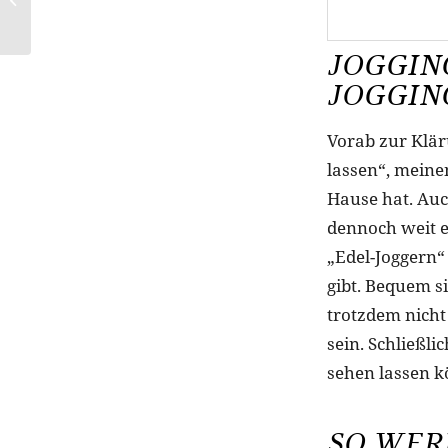
stilnest.com!
JOGGIN
JOGGIN
Vorab zur Klär
lassen“, meinen
Hause hat. Auc
dennoch weit e
„Edel-Joggern“
gibt. Bequem si
trotzdem nicht 
sein. Schließl
sehen lassen k
SO WER