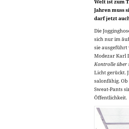
Welt ist zum 
Jahren muss s
darf jetzt auc
Die Jogginghos
sich nur im äu
sie ausgeführt
Modezar Karl L
Kontrolle über 
Licht gerückt.
salonfähig. Ob 
Sweat-Pants si
Öffentlichkeit.