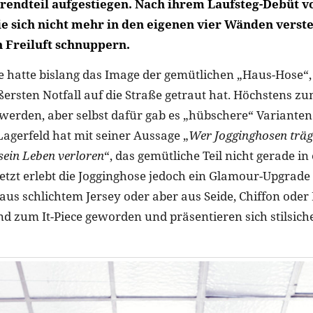
Trendteil aufgestiegen. Nach ihrem Laufsteg-Debüt v
ie sich nicht mehr in den eigenen vier Wänden verst
h Freiluft schnuppern.
e hatte bislang das Image der gemütlichen „Haus-Hose“
ßersten Notfall auf die Straße getraut hat. Höchstens zu
 werden, aber selbst dafür gab es „hübschere“ Varianten
agerfeld hat mit seiner Aussage „
Wer Jogginghosen trägt
sein Leben verloren
“, das gemütliche Teil nicht gerade in 
 Jetzt erlebt die Jogginghose jedoch ein Glamour-Upgrad
aus schlichtem Jersey oder aber aus Seide, Chiffon oder 
nd zum It-Piece geworden und präsentieren sich stilsiche