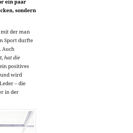
or ein paar
ecken, sondern
, mit der man
m Sport durfte
. Auch
, hat die
ein positives
e und wird
Leder – die
r in der