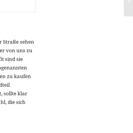
r Straße sehen
der von uns zu
t sind sie
sogenannten
ien zu kaufen
dteil
 sollte klar
l, die sich