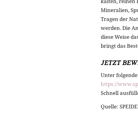
kalten, reinen 
Mineralien, S
Tragen der Nat
werden. Die An
diese Weise da
bringt das Bes
JETZT BE
Unter folgend
https://www.s
Schnell ausfül
Quelle: SPEID