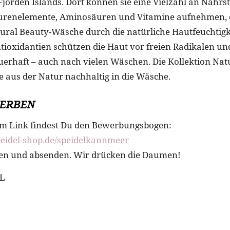
Fjorden Islands. Dort können sie eine Vielzahl an Nährs
purenelemente, Aminosäuren und Vitamine aufnehmen, 
ural Beauty-Wäsche durch die natürliche Hautfeuchtigke
tioxidantien schützen die Haut vor freien Radikalen un
uerhaft – auch nach vielen Wäschen. Die Kollektion Nat
te aus der Natur nachhaltig in die Wäsche.
WERBEN
em Link findest Du den Bewerbungsbogen:
peidel-shop.de/speidelkannmeer
len und absenden. Wir drücken die Daumen!
EL