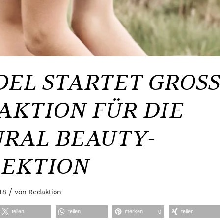
DEL STARTET GROS
AKTION FÜR DIE
RAL BEAUTY-
EKTION
/
18
von
Redaktion
teilen
teilen
merken
teilen
0