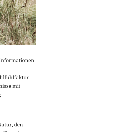
 Informationen
lfühlfaktor –
nisse mit
g
Natur, den