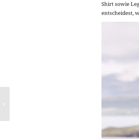
Shirt sowie Le
entscheidest, 
#LIKEAPRO: BROW
CONTOUR PRO 4-IN-1
DEFINING &
HIGHLIGHTING
BROW PENCIL...