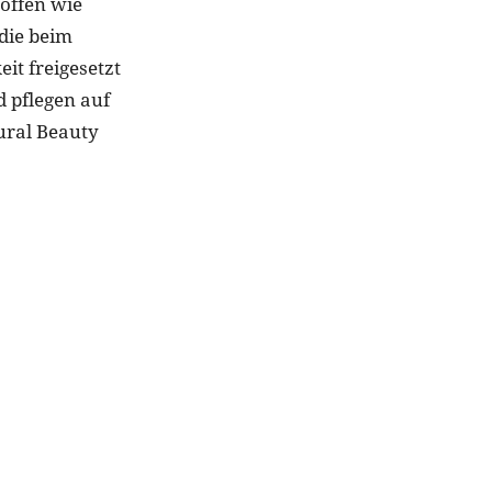
toffen wie
die beim
it freigesetzt
d pflegen auf
ural Beauty