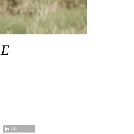
SE
teilen