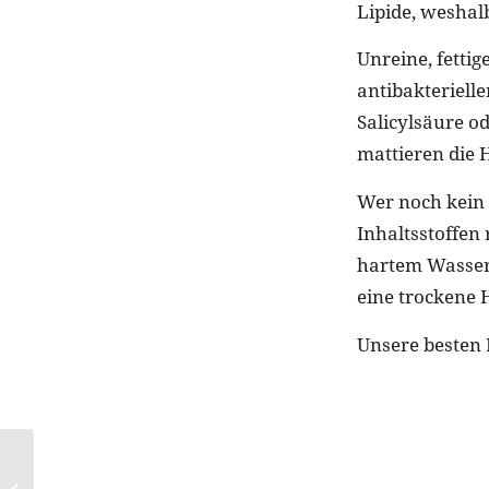
Lipide, weshal
Unreine, fetti
antibakteriell
Salicylsäure o
mattieren die 
Wer noch kein 
Inhaltsstoffen 
hartem Wasser i
eine trockene 
Unsere besten 
Weihnachten mit
Geschenkideen von