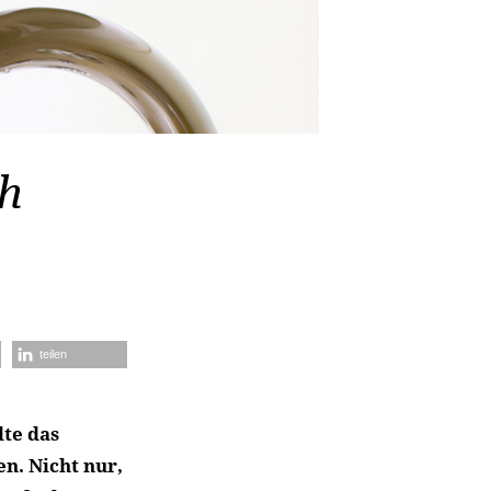
h
teilen
te das
n. Nicht nur,