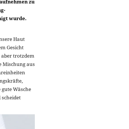
r aufnehmen zu
ng-
nigt wurde.
unsere Haut
rem Gesicht
n aber trotzdem
ne Mischung aus
nreinheiten
ngskräfte,
e gute Wäsche
 scheidet