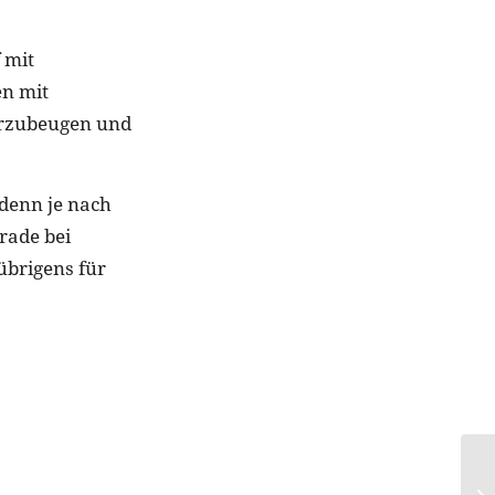
 mit
en mit
orzubeugen und
 denn je nach
erade bei
 übrigens für