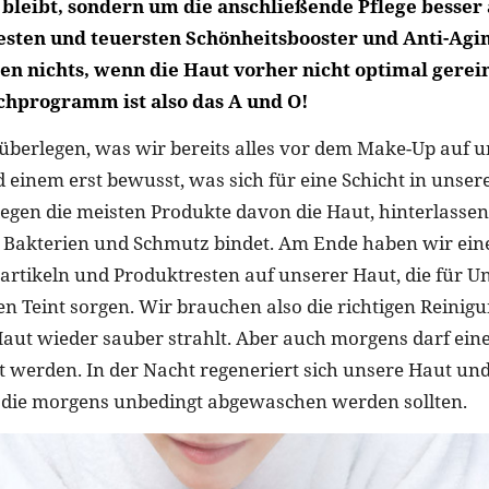
n bleibt, sondern um die anschließende Pflege besse
esten und teuersten Schönheitsbooster und Anti-Agi
n nichts, wenn die Haut vorher nicht optimal gerei
chprogramm ist also das A und O!
berlegen, was wir bereits alles vor dem Make-Up auf 
d einem erst bewusst, was sich für eine Schicht in unse
flegen die meisten Produkte davon die Haut, hinterlasse
r Bakterien und Schmutz bindet. Am Ende haben wir ei
artikeln und Produktresten auf unserer Haut, die für U
en Teint sorgen. Wir brauchen also die richtigen Reinigu
aut wieder sauber strahlt. Aber auch morgens darf ein
et werden. In der Nacht regeneriert sich unsere Haut und
 die morgens unbedingt abgewaschen werden sollten.