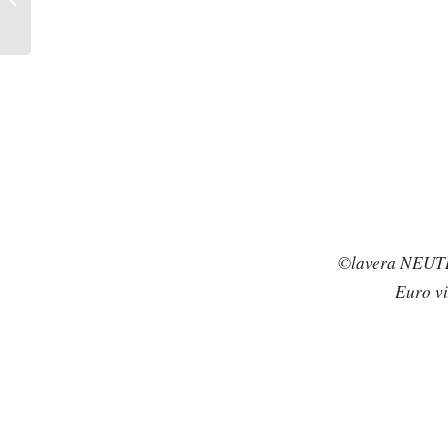
Dove
©lavera NEUTR
Euro v