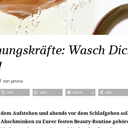
gungskräfte: Wasch Dic
!
/
von
Janina
teilen
teilen
merken
teilen
0
dem Aufstehen und abends vor dem Schlafgehen soll
Abschminken zu Eurer festen Beauty-Routine gehöre