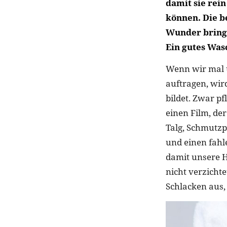
damit sie rei
können. Die b
Wunder bringe
Ein gutes Was
Wenn wir mal ü
auftragen, wir
bildet. Zwar p
einen Film, de
Talg, Schmutzp
und einen fahl
damit unsere H
nicht verzicht
Schlacken aus,