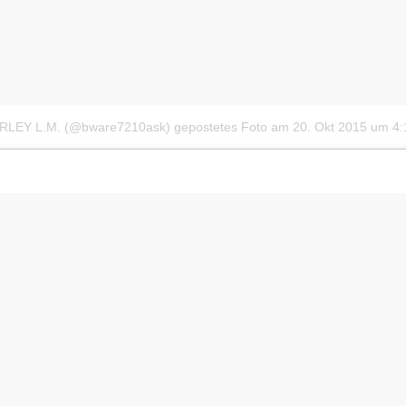
ARLEY L.M. (@bware7210ask) gepostetes Foto
am
20. Okt 2015 um 4: