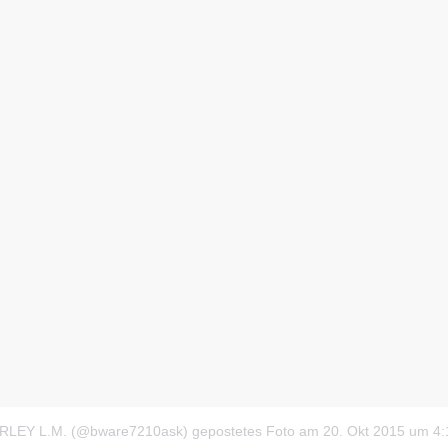
ARLEY L.M. (@bware7210ask) gepostetes Foto
am
20. Okt 2015 um 4: