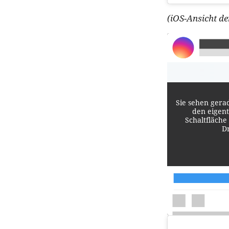
(iOS-Ansicht de
Sie sehen gera
den eigent
Schaltfläche
D