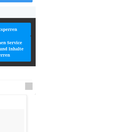
tsperren
hen Service
und Inhalte
erren