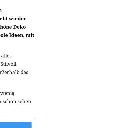
n
teht wieder
schöne Deko
ole Ideen, mit
 alles
Stilvoll
ußerhalb des
 wenig
ch schon sehen