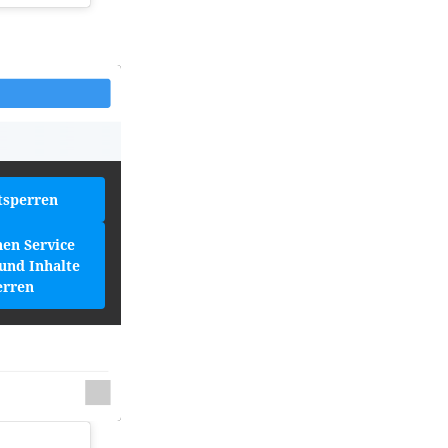
tsperren
hen Service
und Inhalte
erren