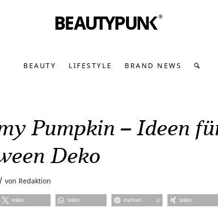
BEAUTY
LIFESTYLE
BRAND NEWS
my Pumpkin – Ideen fü
ween Deko
/
von
Redaktion
teilen
teilen
merken
teilen
0