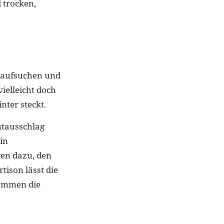
 trocken,
t aufsuchen und
vielleicht doch
ter steckt.
utausschlag
in
gen dazu, den
tison lässt die
kommen die