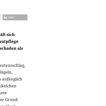
teilen
ält sich
autpflege
schaden als
Hautausschlag,
ügeln,
n anfänglich
ickelchen
nnte
Der Grund: