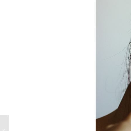
Mit Brow Pinching
massiert Ihr Falten