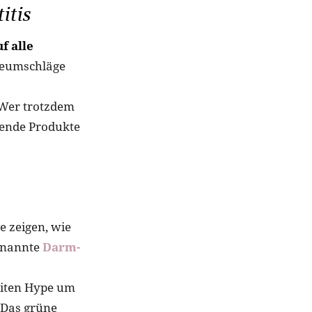
itis
f alle
eeumschläge
Wer trotzdem
dende Produkte
e zeigen, wie
genannte
Darm-
eiten Hype um
. Das grüne