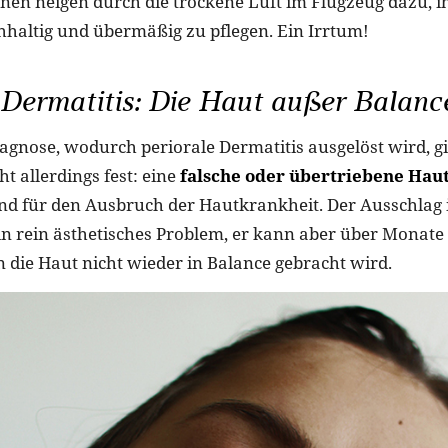
nnen neigen durch die trockene Luft im Flugzeug dazu, i
hhaltig und übermäßig zu pflegen. Ein Irrtum!
 Dermatitis: Die Haut außer Balanc
agnose, wodurch periorale Dermatitis ausgelöst wird, gi
ht allerdings fest: eine
falsche oder übertriebene Hau
nd für den Ausbruch der Hautkrankheit. Der Ausschlag 
n rein ästhetisches Problem, er kann aber über Monat
 die Haut nicht wieder in Balance gebracht wird.