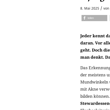
/
8. Mai 2025
vo
teilen
Jeder kennt d
daran. Vor al
geht. Doch di
man denkt. Da
Das Erkennun
der meistens 
Mundwinkeln un
mit Akne verwe
bilden können.
Stewardessen