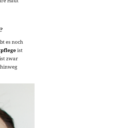
hre Haut
e
bt es noch
tpflege
ist
ist zwar
e hinweg