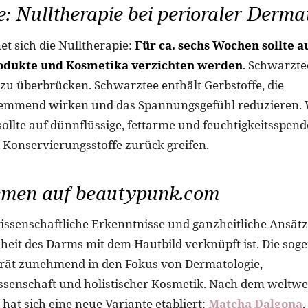
: Nulltherapie bei perioraler Dermat
et sich die Nulltherapie:
Für ca. sechs Wochen sollte au
odukte und Kosmetika verzichten werden
. Schwarzt
t zu überbrücken. Schwarztee enthält Gerbstoffe, die
mmend wirken und das Spannungsgefühl reduzieren. 
ollte auf dünnflüssige, fettarme und feuchtigkeitsspen
 Konservierungsstoffe zurück greifen.
men auf beautypunk.com
senschaftliche Erkenntnisse und ganzheitliche Ansätz
heit des Darms mit dem Hautbild verknüpft ist. Die so
rät zunehmend in den Fokus von Dermatologie,
senschaft und holistischer Kosmetik. Nach dem weltw
hat sich eine neue Variante etabliert:
Matcha Dalgona