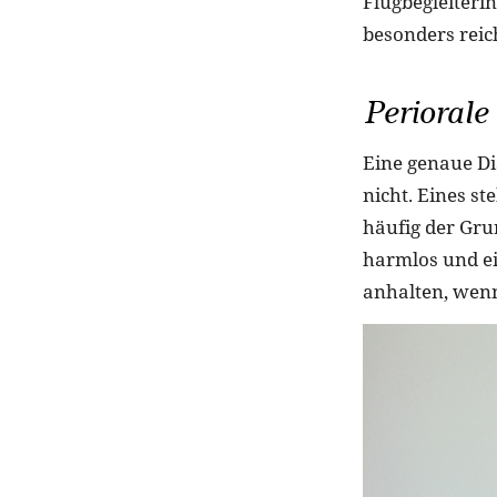
Flugbegleiteri
besonders reic
Periorale
Eine genaue Di
nicht. Eines ste
häufig der Gru
harmlos und ei
anhalten, wenn