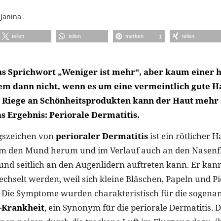
n
Janina
teilen
teilen
merken
teilen
1
as Sprichwort „Weniger ist mehr“, aber kaum einer h
lem dann nicht, wenn es um eine vermeintlich gute H
e Riege an Schönheitsprodukten kann der Haut mehr 
s Ergebnis: Periorale Dermatitis.
gszeichen von
perioraler Dermatitis
ist ein rötlicher 
um den Mund herum und im Verlauf auch an den Nasenfl
d seitlich an den Augenlidern auftreten kann. Er kan
chselt werden, weil sich kleine Bläschen, Papeln und P
 Die Symptome wurden charakteristisch für die sogena
-Krankheit
, ein Synonym für die periorale Dermatitis. 