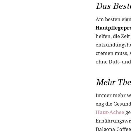
Das Beste
Am besten eign
Hautpflegepr
helfen, die Zei
entzündungshe
cremen muss, s
ohne Duft- und
Mehr The
Immer mehr wis
eng die Gesund
Haut-Achse
ge
Ernährungswis
Dalgona Coffee 