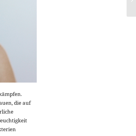
 kämpfen.
uen, die auf
rliche
Feuchtigkeit
kterien