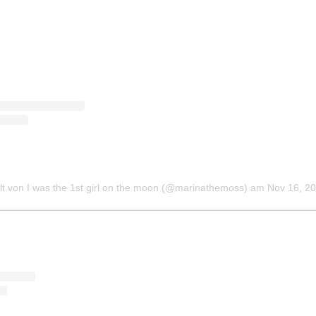
ilt von I was the 1st girl on the moon (@marinathemoss)
am
Nov 16, 201