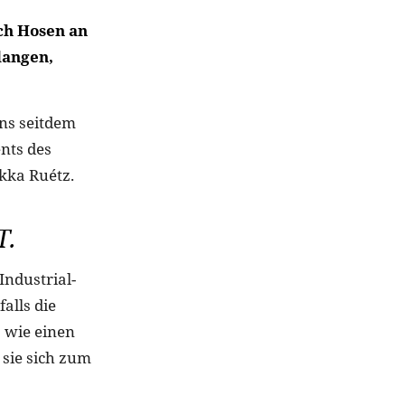
ich Hosen an
langen,
uns seitdem
nts des
kka Ruétz.
.
Industrial-
alls die
s wie einen
sie sich zum