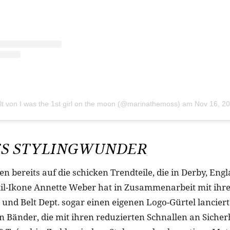
ilt von I was the 1st girl on the moon (@marinathemoss)
am
Nov 16, 201
ES STYLINGWUNDER
en bereits auf die schicken Trendteile, die in Derby, Eng
il-Ikone Annette Weber hat in Zusammenarbeit mit ihr
und Belt Dept. sogar einen eigenen Logo-Gürtel lancier
n Bänder, die mit ihren reduzierten Schnallen an Sicher