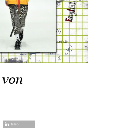
 von
teilen