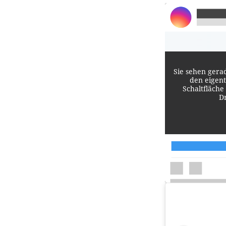
Sie sehen gera
den eigent
Schaltfläche
D