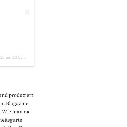
8 um 10:38 PST
land produziert
em Blogazine
t. Wie man die
heitsgurte