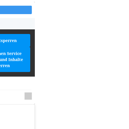
tsperren
hen Service
und Inhalte
erren