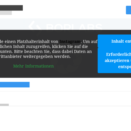
Inhalt en
de einen Platzhalterinhalt von
Instagram
. Um auf
lichen Inhalt zuzugreifen, klicken Sie auf die
 unten. Bitte beachten Sie, dass dabei Daten an
Erforderlic
rittanbieter weitergegeben werden.
akzeptieren 
Mehr Informationen
entsp