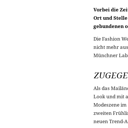
Vorbei die Ze
Ort und Stelle
gebundenen od
Die Fashion Wee
nicht mehr aus
Münchner Lab
ZUGEGEB
Als das Mailän
Look und mit au
Modeszene im S
zweiten Frühli
neuen Trend-Ac