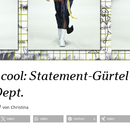
cool: Statement-Gürtel
ept.
/
von
Christina
teilen
teilen
merken
teilen
0