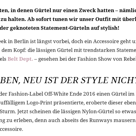
iten, in denen Gürtel nur einen Zweck hatten – näml
 zu halten. Ab sofort tunen wir unser Outfit mit über
er geknoteten Statement-Gürteln auf stylish!
k in Berlin ist längst vorbei, doch ein Accessoire geht 
 dem Kopf: die lässigen Gürtel mit trendstarken Stateme
els
Belt Dept.
– gesehen bei der Fashion Show von Rebe
EN, NEU IST DER STYLE NICHT
der Fashion-Label Off-White Ende 2016 einen Gürtel im 
ffälligem Logo-Print präsentierte, eroberte dieser ebenf
turm. Jetzt scheinen die lässigen Nylon-Gürtel so etwa
ng zu erleben, denn auch abseits des Runways mausern 
cessoire.